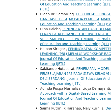
Of Education And Teaching Learning (JETL)
(JETL)
Bidah Br. Sembiring,
EFEKTIVITAS PENG
DAN HASIL BELAJAR PADA PEMBELAJARAN 
Education And Teaching Learning (JETL): Vo
Dina Haloho,
PENINGKATAN HASIL BELAJ
PERAN PADA BIDANG STUDI IPA TERPADU
VIII-1 SMP NEGERI 1 PATUMBAK
,
Journal 
of Education and Teaching Learning (JETL)
Halpan Siregar ,
PENINGKATAN KOMPETEN
LEARNING (PBL) MELALUI WORKSHOP BAG
Journal Of Education And Teaching Learning
Learning (JETL)
Saktiando Hutabarat,
PENERAPAN MODEL 
PEMBELAJARAN IPS PADA SISWA KELAS V
DELI SERDANG
,
Journal Of Education And T
Teaching Learning (JETL)
Adinda Puspa Nurhaliza, Lidya Damayanti,
Approach with a Digital-Based Learning Mo
Journal Of Education And Teaching Learning
Learning (JETL)
Saima Putrini R Harahap, Nely Kurnila,
Dev