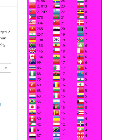
geri 2
ahun
ning
g