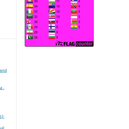
 and
wa
,
6):
nal