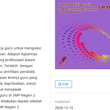
erja guru untuk mengukur
uan. Adapun kajiannya
ang profesioanl dalam
an. Terlebih dengan
ertifikasi pendidik.
aian kinerja guru yang
, kepribadian, sosial,
PDF
ntuk menjawab
 guru di SMP Negeri 2
dilakukan kepala sekolah
Published
MP Negeri 2
2020-12-15