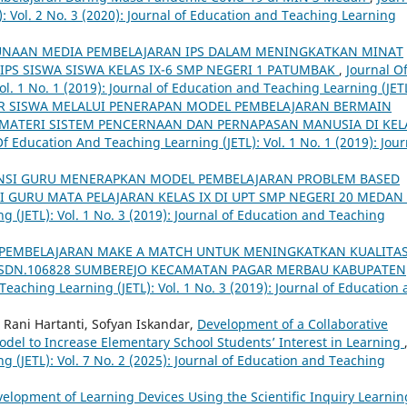
: Vol. 2 No. 3 (2020): Journal of Education and Teaching Learning
GUNAAN MEDIA PEMBELAJARAN IPS DALAM MENINGKATKAN MINAT
IPS SISWA SISWA KELAS IX-6 SMP NEGERI 1 PATUMBAK
,
Journal O
l. 1 No. 1 (2019): Journal of Education and Teaching Learning (JET
AR SISWA MELALUI PENERAPAN MODEL PEMBELAJARAN BERMAIN
 MATERI SISTEM PENCERNAAN DAN PERNAPASAN MANUSIA DI KEL
Of Education And Teaching Learning (JETL): Vol. 1 No. 1 (2019): Jour
SI GURU MENERAPKAN MODEL PEMBELAJARAN PROBLEM BASED
I GURU MATA PELAJARAN KELAS IX DI UPT SMP NEGERI 20 MEDAN
 (JETL): Vol. 1 No. 3 (2019): Journal of Education and Teaching
PEMBELAJARAN MAKE A MATCH UNTUK MENINGKATKAN KUALITA
I SDN.106828 SUMBEREJO KECAMATAN PAGAR MERBAU KABUPATEN
eaching Learning (JETL): Vol. 1 No. 3 (2019): Journal of Education
 Rani Hartanti, Sofyan Iskandar,
Development of a Collaborative
del to Increase Elementary School Students’ Interest in Learning
 (JETL): Vol. 7 No. 2 (2025): Journal of Education and Teaching
elopment of Learning Devices Using the Scientific Inquiry Learnin