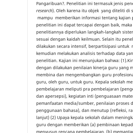
Pangaribuan?. Penelitian ini termasuk jenis pen
research
). Oleh karena itu objek yang diteliti d
mampu memberikan informasi tentang kajian p
penelitian ini dapat tercapai dengan baik, mak
penelitiannya diperlukan langkah-langkah sist
sesuai dengan kaidah keilmuan. Selain itu peneli
dilakukan secara intensif, berpartisipasi untuk
kemudian melakukan analisis terhadap data ya
penelitian. Kajian ini menunjukan bahwa: (1).Ki
dengan dilakukan penilaian kinerja guru yang 
membina dan mengembangkan guru profesional
guru, oleh guru, untuk guru. Kepala sekolah me
pembelajaran meliputi pra pembelajaran (peng
dan apersepsi), kegiatan inti (penguasaan mater
pemanfaatan media/sumber, penilaian proses da
penggunaan bahasa), dan menutup (refleksi, r
lanjut) (2) Upaya kepala sekolah dalam meningk
guru dengan memberikan (a) pembinaan kepad
menyusun rencana pembelajaran, (b) memanta