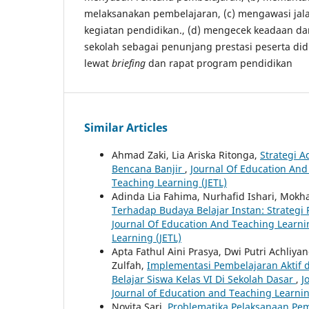
melaksanakan pembelajaran, (c) mengawasi ja
kegiatan pendidikan., (d) mengecek keadaan dan
sekolah sebagai penunjang prestasi peserta did
lewat
briefing
dan rapat program pendidikan
Similar Articles
Ahmad Zaki, Lia Ariska Ritonga,
Strategi 
Bencana Banjir
,
Journal Of Education And 
Teaching Learning (JETL)
Adinda Lia Fahima, Nurhafid Ishari, Mo
Terhadap Budaya Belajar Instan: Strategi
Journal Of Education And Teaching Learning
Learning (JETL)
Apta Fathul Aini Prasya, Dwi Putri Achliy
Zulfah,
Implementasi Pembelajaran Aktif 
Belajar Siswa Kelas VI Di Sekolah Dasar
,
J
Journal of Education and Teaching Learnin
Novita Sari,
Problematika Pelaksanaan Pe