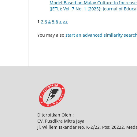
Model Based on Malay Culture to Increase 
(JETL): Vol. 7 No. 1 (2025): Journal of Edu
1
2
3
4
5
6
>
>>
You may also
start an advanced similarity searc
Diterbitkan Oleh :
CV. Pusdikra Mitra Jaya
Jl. Williem Iskandar No. K-2/22, Pos: 20222, Med