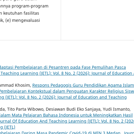
lannya program-program
 keutuhan fasilitas
ik, (e) mengevaluasi
Adaptasi Pembelajaran di Pesantren pada Fase Pemulihan Pasca
Teaching Learning (JETL): Vol. 8 No. 2 (2026): Journal of Education
khammad Khosim,
Respons Pedagogis Guru Pendidikan Agama Islam
 Pembelajaran Kontekstual dalam Penguatan Karakter Religius Sis
 (JETL): Vol. 8 No. 2 (2026): Journal of Education and Teaching
anda, Tito Parta Wibowo, Desiawan Budi Eko Sanjaya, Yudi Ismanto,
dalam Mata Pelajaran Bahasa Indonesia untuk Meningkatkan Hasil
ournal Of Education And Teaching Learning (JETL): Vol. 8 No. 2 (202
g (JETL)
mbelajaran Daring Masa Pandemic Covid-19 di MIN 3 Medan
,
Jour