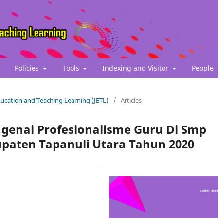
Policies
Tools
Indexing and Visitor
People
Education and Teaching Learning (JETL)
/
Articles
ngenai Profesionalisme Guru Di Smp
paten Tapanuli Utara Tahun 2020