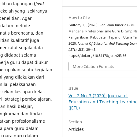
elitian lapangan (
field
i sekolah yang sekiranya
How to Cite
enelitian. Agar
a dalam metode
Gultom, T. . (2020). Penilaian Kinerja Guru
Mengenai Profesionalisme Guru Di Smp Ne
ematis berencana, dan
Pangaribuan Kabupaten Tapanuli Utara T
tian kualitatif juga
2020.
Journal Of Education And Teaching Lear
 mencatat segala data
(JETL)
,
2
(3), 29–43.
ng didapat selama
https://doi.org/10.51178/jetl.v2i3.66
nerja guru dapat diukur
More Citation Formats
merupakan suatu kegiatan
 yang dilakukan dari
nilai pelaksanaan
Issue
ecekan kesiapan kelas
Vol. 2 No. 3 (2020): Journal of
i, strategi pembelajaran,
Education and Teaching Learnin
n hasil belajar,
(JETL)
angkuman dan tindak
atkan profesionalisme
Section
a para guru dalam
Articles
u para guru dalam