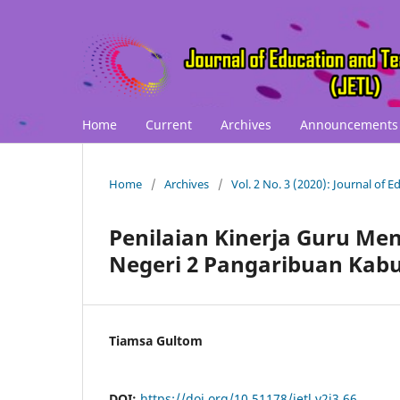
Home
Current
Archives
Announcements
Home
/
Archives
/
Vol. 2 No. 3 (2020): Journal of 
Penilaian Kinerja Guru Me
Negeri 2 Pangaribuan Kabu
Tiamsa Gultom
DOI:
https://doi.org/10.51178/jetl.v2i3.66