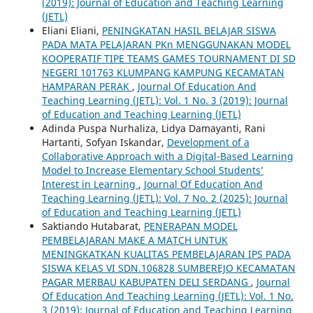
(2019): Journal of Education and Teaching Learning
(JETL)
Eliani Eliani,
PENINGKATAN HASIL BELAJAR SISWA
PADA MATA PELAJARAN PKn MENGGUNAKAN MODEL
KOOPERATIF TIPE TEAMS GAMES TOURNAMENT DI SD
NEGERI 101763 KLUMPANG KAMPUNG KECAMATAN
HAMPARAN PERAK
,
Journal Of Education And
Teaching Learning (JETL): Vol. 1 No. 3 (2019): Journal
of Education and Teaching Learning (JETL)
Adinda Puspa Nurhaliza, Lidya Damayanti, Rani
Hartanti, Sofyan Iskandar,
Development of a
Collaborative Approach with a Digital-Based Learning
Model to Increase Elementary School Students’
Interest in Learning
,
Journal Of Education And
Teaching Learning (JETL): Vol. 7 No. 2 (2025): Journal
of Education and Teaching Learning (JETL)
Saktiando Hutabarat,
PENERAPAN MODEL
PEMBELAJARAN MAKE A MATCH UNTUK
MENINGKATKAN KUALITAS PEMBELAJARAN IPS PADA
SISWA KELAS VI SDN.106828 SUMBEREJO KECAMATAN
PAGAR MERBAU KABUPATEN DELI SERDANG
,
Journal
Of Education And Teaching Learning (JETL): Vol. 1 No.
3 (2019): Journal of Education and Teaching Learning