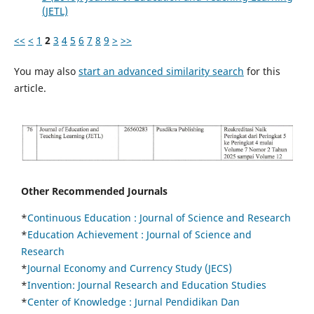
(JETL)
<<
<
1
2
3
4
5
6
7
8
9
>
>>
You may also
start an advanced similarity search
for this
article.
Other Recommended Journals
*
Continuous Education :
Journal of Science and Research
*
Education Achievement : Journal of Science and
Research
*
Journal Economy and Currency Study (JECS)
*
Invention: Journal Research and Education Studies
*
Center of Knowledge : Jurnal Pendidikan Dan