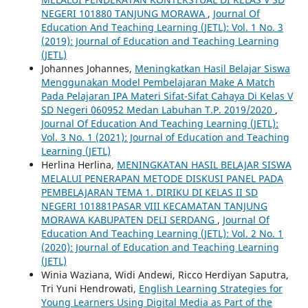
NEGERI 101880 TANJUNG MORAWA
,
Journal Of
Education And Teaching Learning (JETL): Vol. 1 No. 3
(2019): Journal of Education and Teaching Learning
(JETL)
Johannes Johannes,
Meningkatkan Hasil Belajar Siswa
Menggunakan Model Pembelajaran Make A Match
Pada Pelajaran IPA Materi Sifat-Sifat Cahaya Di Kelas V
SD Negeri 060952 Medan Labuhan T.P. 2019/2020
,
Journal Of Education And Teaching Learning (JETL):
Vol. 3 No. 1 (2021): Journal of Education and Teaching
Learning (JETL)
Herlina Herlina,
MENINGKATAN HASIL BELAJAR SISWA
MELALUI PENERAPAN METODE DISKUSI PANEL PADA
PEMBELAJARAN TEMA 1. DIRIKU DI KELAS II SD
NEGERI 101881PASAR VIII KECAMATAN TANJUNG
MORAWA KABUPATEN DELI SERDANG
,
Journal Of
Education And Teaching Learning (JETL): Vol. 2 No. 1
(2020): Journal of Education and Teaching Learning
(JETL)
Winia Waziana, Widi Andewi, Ricco Herdiyan Saputra,
Tri Yuni Hendrowati,
English Learning Strategies for
Young Learners Using Digital Media as Part of the