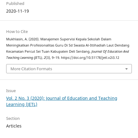
Published
2020-11-19
How to Cite
Mukhlasin, A. (2020). Manajemen Supervisi Kepala Sekolah Dalam
Meningkatkan Profesionalitas Guru Di Sd Swasta Al-Ittihadiah Laut Dendang
Kecamatan Percut Sei Tuan Kabupaten Deli Serdang.
Journal Of Education And
Teaching Learning (JETL)
,
2
(3), 9–19. https://doi.org/10.51178/jetl.v2i3.12
More Citation Formats
Issue
Vol. 2 No. 3 (2020): Journal of Education and Teaching
Learning (JETL)
Section
Articles