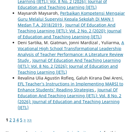
Learning (JETL): Vol. 8 No. 2 (2026): Journal of
Education and Teaching Learning (JETL)
Maysaroh Maysaroh,
Perbaikan Kompetensi Mengajar
Guru Melalui Supervisi Kepala Sekolah Di MAN 1
Medan T.A. 2018/2019
,
Journal Of Education And
Teaching Learning (JETL): Vol. 2 No. 2 (2020): Journal
of Education and Teaching Learning (JETL)
Deni Sartika, M. Giatman, Jonni Mardizal , Yuliarma,
A
Vocational High School Transformational Leadership
Analysis of Teacher Performance: A Literature Review
Study
,
Journal Of Education And Teaching Learning
(JETL): Vol. 8 No. 2 (2026): Journal of Education and
Teaching Learning (JETL)
Revalina Ulia Agustin Rofieq, Galuh Kirana Dwi Areni,
EFL Teacher’s Instructions in Implementing MARSI to
Enhance Students' Reading Strategies
,
Journal Of
Education And Teaching Learning (JETL): Vol. 8 No. 2
(2026): Journal of Education and Teaching Learning
(JETL)
1
2
3
4
5
>
>>