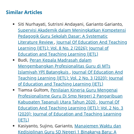
Similar Articles
Siti Nurhayati, Sutrisni Andayani, Garianto Garianto,
Supervisi Akademik dalam Meningkatkan Kompetensi
Pedagogik Guru Sekolah Dasar: A Systematic
Literature Review
,
Journal Of Education And Teaching
Learning (JETL): Vol. 8 No. 2 (2026): Journal of
Education and Teaching Learning (JETL)
Budi,
Peran Kepala Madrasah dalam
Mengembangkan Profesionalitas Guru di MTs
Islamiyah YPI Batangkuis
,
Journal Of Education And
Teaching Learning (JETL): Vol. 2 No. 3 (2020): Journal
of Education and Teaching Learning (JETL)
Tiamsa Gultom,
Penilaian Kinerja Guru Mengenai
Profesionalisme Guru Di Smp Negeri 2 Pangaribuan
Kabupaten Tapanuli Utara Tahun 2020
,
Journal Of
Education And Teaching Learning (JETL): Vol. 2 No. 3
(2020): Journal of Education and Teaching Learning
(JETL)
Kasiyanto, Sujino, Garianto,
Manajemen Waktu dan
Kedisiplinan Guru SD Negeri 1 Binakarya Baru: A