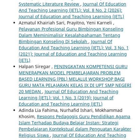
Systematic Literature Review
,
Journal Of Education
And Teaching Learning (JETL): Vol. 8 No. 2 (2026):
Journal of Education and Teaching Learning (JETL)
Azmatul Khairiah Sari, Prayitno, Yeni Karneli ,
Pelayanan Profesional Guru Bimbingan Konseling
Dalam Meminimalisir Kesalahpahaman Tentang
Bimbingan Konseling Di Sekolah
,
Journal Of
Education And Teaching Learning (JETL): Vol. 3 No. 1
(2021): Journal of Education and Teaching Learning
(JETL)
Halpan Siregar ,
PENINGKATAN KOMPETENSI GURU
MENERAPKAN MODEL PEMBELAJARAN PROBLEM
BASED LEARNING (PBL) MELALUI WORKSHOP BAGI
GURU MATA PELAJARAN KELAS IX DI UPT SMP NEGERI
20 MEDAN
,
Journal Of Education And Teaching
Learning (JETL): Vol. 1 No. 3 (2019): Journal of
Education and Teaching Learning (JETL)
Adinda Lia Fahima, Nurhafid Ishari, Mokhammad
Khosim,
Respons Pedagogis Guru Pendidikan Agama
Islam Terhadap Budaya Belajar Instan: Strategi
Pembelajaran Kontekstual dalam Penguatan Karakter
Religius Siswa
,
Journal Of Education And Teaching