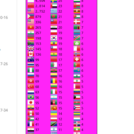
10-16
P
17-26
27-34