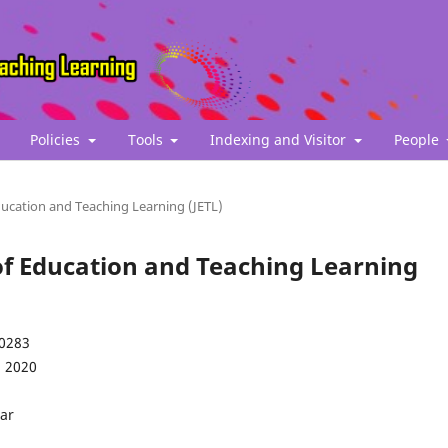
Policies
Tools
Indexing and Visitor
People
Education and Teaching Learning (JETL)
l of Education and Teaching Learning
-0283
2 2020
ar