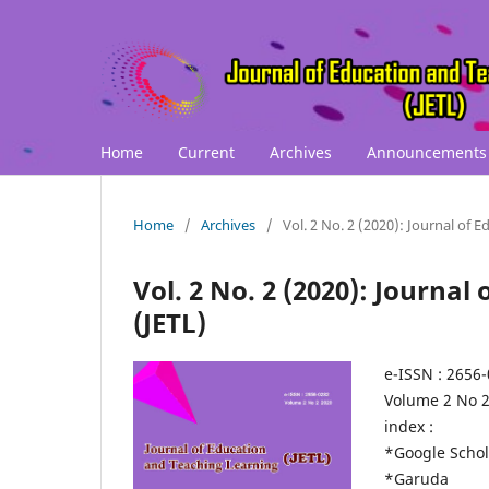
Home
Current
Archives
Announcements
Home
/
Archives
/
Vol. 2 No. 2 (2020): Journal of 
Vol. 2 No. 2 (2020): Journa
(JETL)
e-ISSN : 2656
Volume 2 No 
index :
*Google Schol
*Garuda