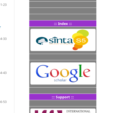
11-23
::: Index :::
r
24-33
34-43
::: Support :::
46-53