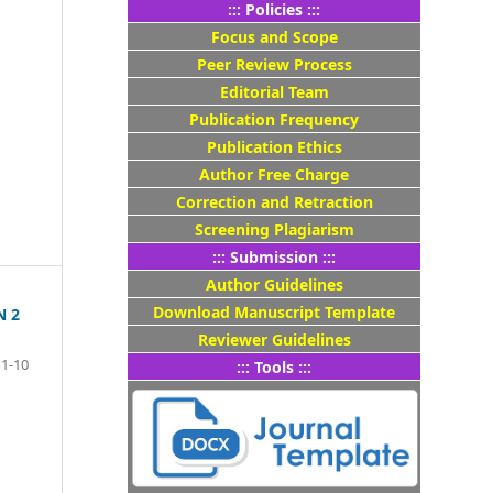
::: Policies :::
Focus and Scope
Peer Review Process
Editorial Team
Publication Frequency
Publication Ethics
Author Free Charge
Correction and Retraction
Screening Plagiarism
::: Submission :::
Author Guidelines
Download Manuscript Template
N 2
Reviewer Guidelines
1-10
::: Tools :::