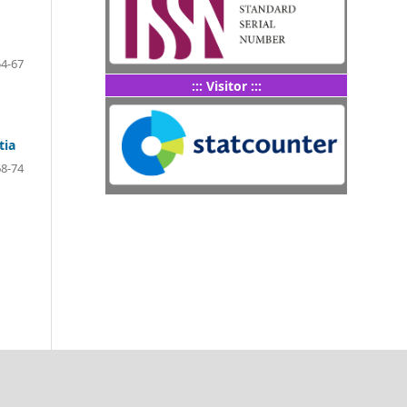
54-67
::: Visitor :::
tia
68-74