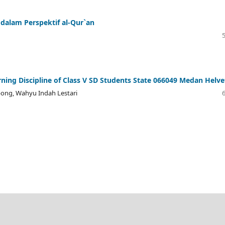
s dalam Perspektif al-Qur`an
rning Discipline of Class V SD Students State 066049 Medan Helve
bong, Wahyu Indah Lestari