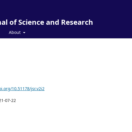
al of Science and Research
About
1
oi.org/10.51178/jsr.v2i2
21-07-22