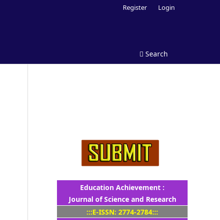
Register
Login
Search
Education Achievement :
Journal of Science and Research
:::E-ISSN: 2774-2784:::