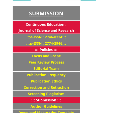
SUBMISSION
Continuous Education :
Journal of Science and Research
:::e-ISSN : 2746-8224:::
:::p-ISSN : 2774-2946:::
::: Policies :::
Focus and Scope
Peer Review Process
Editorial Team
Publication Frequency
Publication Ethics
Correction and Retraction
Screening Plagiarism
::: Submission :::
Author Guidelines
Download Manuscript Template