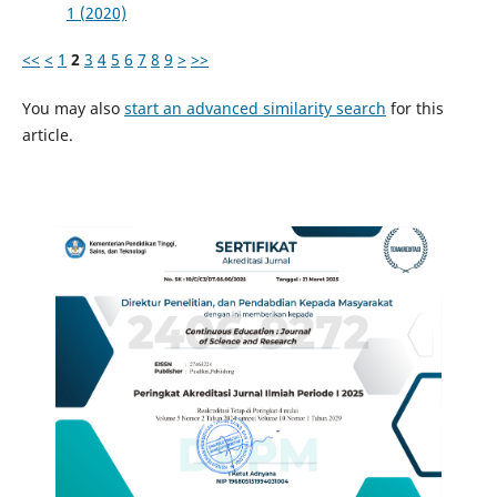
1 (2020)
<<
<
1
2
3
4
5
6
7
8
9
>
>>
You may also
start an advanced similarity search
for this
article.