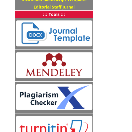
Editorial Staff Jurnal
::: Tools :::