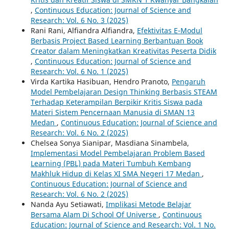
,
Continuous Education: Journal of Science and
Research: Vol. 6 No. 3 (2025)
Rani Rani, Alfiandra Alfiandra,
Efektivitas E-Modul
Berbasis Project Based Learning Berbantuan Book
Creator dalam Meningkatkan Kreativitas Peserta Didik
,
Continuous Education: Journal of Science and
Research: Vol. 6 No. 1 (2025)
Virda Kartika Hasibuan, Hendro Pranoto,
Pengaruh
Model Pembelajaran Design Thinking Berbasis STEAM
Terhadap Keterampilan Berpikir Kritis Siswa pada
Materi Sistem Pencernaan Manusia di SMAN 13
Medan
,
Continuous Education: Journal of Science and
Research: Vol. 6 No. 2 (2025)
Chelsea Sonya Sianipar, Masdiana Sinambela,
Implementasi Model Pembelajaran Problem Based
Learning (PBL) pada Materi Tumbuh Kembang
Makhluk Hidup di Kelas XI SMA Negeri 17 Medan
,
Continuous Education: Journal of Science and
Research: Vol. 6 No. 2 (2025)
Nanda Ayu Setiawati,
Implikasi Metode Belajar
Bersama Alam Di School Of Universe
,
Continuous
Education: Journal of Science and Research: Vol. 1 No.