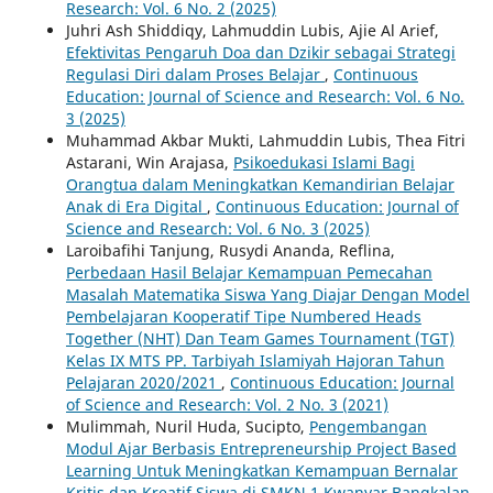
Research: Vol. 6 No. 2 (2025)
Juhri Ash Shiddiqy, Lahmuddin Lubis, Ajie Al Arief,
Efektivitas Pengaruh Doa dan Dzikir sebagai Strategi
Regulasi Diri dalam Proses Belajar
,
Continuous
Education: Journal of Science and Research: Vol. 6 No.
3 (2025)
Muhammad Akbar Mukti, Lahmuddin Lubis, Thea Fitri
Astarani, Win Arajasa,
Psikoedukasi Islami Bagi
Orangtua dalam Meningkatkan Kemandirian Belajar
Anak di Era Digital
,
Continuous Education: Journal of
Science and Research: Vol. 6 No. 3 (2025)
Laroibafihi Tanjung, Rusydi Ananda, Reflina,
Perbedaan Hasil Belajar Kemampuan Pemecahan
Masalah Matematika Siswa Yang Diajar Dengan Model
Pembelajaran Kooperatif Tipe Numbered Heads
Together (NHT) Dan Team Games Tournament (TGT)
Kelas IX MTS PP. Tarbiyah Islamiyah Hajoran Tahun
Pelajaran 2020/2021
,
Continuous Education: Journal
of Science and Research: Vol. 2 No. 3 (2021)
Mulimmah, Nuril Huda, Sucipto,
Pengembangan
Modul Ajar Berbasis Entrepreneurship Project Based
Learning Untuk Meningkatkan Kemampuan Bernalar
Kritis dan Kreatif Siswa di SMKN 1 Kwanyar Bangkalan