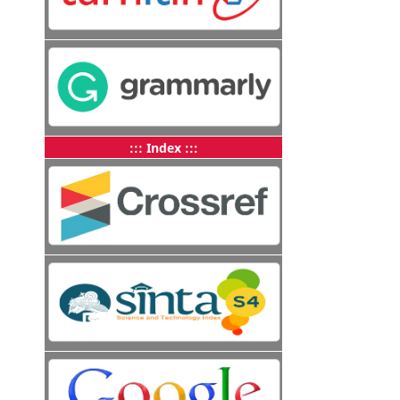
::: Index :::