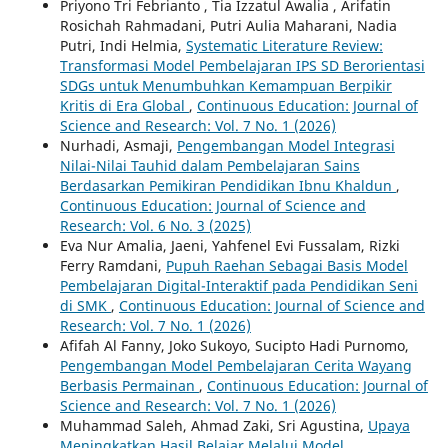
Priyono Tri Febrianto , Tia Izzatul Awalia , Arifatin
Rosichah Rahmadani, Putri Aulia Maharani, Nadia
Putri, Indi Helmia,
Systematic Literature Review:
Transformasi Model Pembelajaran IPS SD Berorientasi
SDGs untuk Menumbuhkan Kemampuan Berpikir
Kritis di Era Global
,
Continuous Education: Journal of
Science and Research: Vol. 7 No. 1 (2026)
Nurhadi, Asmaji,
Pengembangan Model Integrasi
Nilai-Nilai Tauhid dalam Pembelajaran Sains
Berdasarkan Pemikiran Pendidikan Ibnu Khaldun
,
Continuous Education: Journal of Science and
Research: Vol. 6 No. 3 (2025)
Eva Nur Amalia, Jaeni, Yahfenel Evi Fussalam, Rizki
Ferry Ramdani,
Pupuh Raehan Sebagai Basis Model
Pembelajaran Digital-Interaktif pada Pendidikan Seni
di SMK
,
Continuous Education: Journal of Science and
Research: Vol. 7 No. 1 (2026)
Afifah Al Fanny, Joko Sukoyo, Sucipto Hadi Purnomo,
Pengembangan Model Pembelajaran Cerita Wayang
Berbasis Permainan
,
Continuous Education: Journal of
Science and Research: Vol. 7 No. 1 (2026)
Muhammad Saleh, Ahmad Zaki, Sri Agustina,
Upaya
Meningkatkan Hasil Belajar Melalui Model