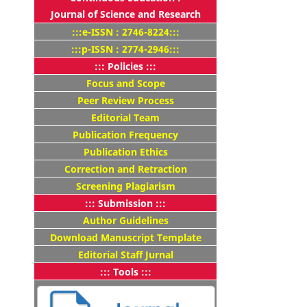
Journal of Science and Research
:::e-ISSN : 2746-8224:::
:::p-ISSN : 2774-2946:::
::: Policies :::
Focus and Scope
Peer Review Process
Editorial Team
Publication Frequency
Publication Ethics
Correction and Retraction
Screening Plagiarism
::: Submission :::
Author Guidelines
Download Manuscript Template
Editorial Staff Jurnal
::: Tools :::