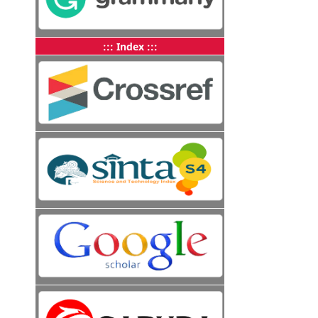
::: Index :::