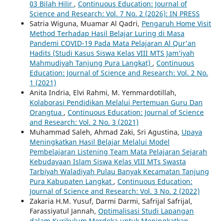
03 Bilah Hilir
,
Continuous Education: Journal of
Science and Research: Vol. 7 No. 2 (2026): IN PRESS
Satria Wiguna, Muamar Al Qadri,
Pengaruh Home Visit
Method Terhadap Hasil Belajar Luring di Masa
Pandemi COVID-19 Pada Mata Pelajaran Al Qur’an
Hadits (Studi Kasus Siswa Kelas VIII MTS Jam’iyah
Mahmudiyah Tanjung Pura Langkat)
,
Continuous
Education: Journal of Science and Research: Vol. 2 No.
1 (2021)
Anita Indria, Elvi Rahmi, M. Yemmardotillah,
Kolaborasi Pendidikan Melalui Pertemuan Guru Dan
Orangtua
,
Continuous Education: Journal of Science
and Research: Vol. 2 No. 3 (2021)
Muhammad Saleh, Ahmad Zaki, Sri Agustina,
Upaya
Meningkatkan Hasil Belajar Melalui Model
Pembelajaran Listening Team Mata Pelajaran Sejarah
Kebudayaan Islam Siswa Kelas VIII MTs Swasta
Tarbiyah Waladiyah Pulau Banyak Kecamatan Tanjung
Pura Kabupaten Langkat
,
Continuous Education:
Journal of Science and Research: Vol. 3 No. 2 (2022)
Zakaria H.M. Yusuf, Darmi Darmi, Safrijal Safrijal,
Farassiyatul Jannah,
Optimalisasi Studi Lapangan
dalam Kurikulum Merdeka untuk Meningkatkan