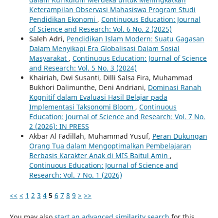
Keterampilan Observasi Mahasiswa Program Studi
Pendidikan Ekonomi
,
Continuous Education: Journal
of Science and Research: Vol. 6 No. 2 (2025)
Saleh Adri,
Pendidikan Islam Modern: Suatu Gagasan
Dalam Menyikapi Era Globalisasi Dalam Sosial
Masyarakat
,
Continuous Education: Journal of Science
and Research: Vol. 5 No. 3 (2024)
Khairiah, Dwi Susanti, Dilli Salsa Fira, Muhammad
Bukhori Dalimunthe, Deni Andriani,
Dominasi Ranah
Kognitif dalam Evaluasi Hasil Belajar pada
Implementasi Taksonomi Bloom
,
Continuous
Education: Journal of Science and Research: Vol. 7 No.
2 (2026): IN PRESS
Akbar Al Fadillah, Muhammad Yusuf,
Peran Dukungan
Orang Tua dalam Mengoptimalkan Pembelajaran
Berbasis Karakter Anak di MIS Baitul Amin
,
Continuous Education: Journal of Science and
Research: Vol. 7 No. 1 (2026)
<<
<
1
2
3
4
5
6
7
8
9
>
>>
You may also
start an advanced similarity search
for this