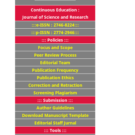
Continuous Education :
Journal of Science and Research
:::e-ISSN : 2746-8224:::
:::p-ISSN : 2774-2946:::
::: Policies :::
Focus and Scope
Peer Review Process
Editorial Team
Publication Frequency
Publication Ethics
Correction and Retraction
Screening Plagiarism
::: Submission :::
Author Guidelines
Download Manuscript Template
Editorial Staff Jurnal
::: Tools :::