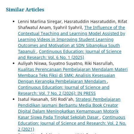
Similar Articles
Lenni Marlina Siregar, Hasratuddin Hasratuddin, Rifat
Shafwatul Anam, Syahril Syahril,
The Influence of the
Contextual Teaching and Learning Model Assisted by
Learning Videos in Improving Student Learning
Outcomes and Motivation at SDN Sibangkua South
Tapanuli
,
Continuous Education: Journal of Science
and Research: Vol. 6 No. 1 (2025)
Auliyah Niswa, Suyatno Suyatno, Riki Nasrullah,
Kualitas Perencanaan Pembelajaran Mendalam Materi
Membaca Teks Fiksi di SMK: Analisis Kesesuaian
Dengan Kerangka Pembelajaran Mendalam
,
Continuous Education: Journal of Science and
Research: Vol. 7 No. 2 (2026): IN PRESS
Isatul Hasanah, Siti Rodi’ah,
Strategi Pembelajaran
Pendidikan Jasmani Berbantu Media Book Creator
Digital Dalam Meningkatkan Kemampuan Motorik
Kasar Siswa Pada Tingkat Sekolah Dasar
,
Continuous
Education: Journal of Science and Research: Vol. 2 No.
2 (2021)