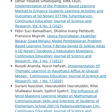
Denar Yosafad Simatupang, KMA Fauzi,
Implementation of the Problem Based Learning
Method to Enhance Students Learning Activities and
Outcomes at SD Negeri 077786 Tuhembaruzo
,
Continuous Education: Journal of Science and
Research: Vol. 6 No. 3 (2025)
Febri Suci Ramadhani, Dholina Inang Pambudi,
Fransisca Mujirah,
Upaya Peningkatan Keaktifan
Belajar Siswa Melalui Model Pembelajaran Problem
Based Learning Tema 9 Benda-benda Di Sekitar Kelas
V SD Negeri Tonoboyo 2 Kabupaten Magelang
,
Continuous Education: Journal of Science and
Research: Vol. 3 No. 1 (2022)
Rusydi Ananda, Nurul Hafizah,
Implementation Of
Thematic Learning In Raudhatul Atfhal Al-Ghazali
Medan
,
Continuous Education: Journal of Science and
Research: Vol. 1 No. 1 (2020)
Suriani Nasution, Hasratuddin Hasratuddin, Rifat
Shafwatul Anam, Syahril Syahril,
The Influence of
Mind-Mapping Learning Model on Mathematical
Communication Skills and Interests of Students of
Elementary School 200110 Padangsidempuan City
,
Continuous Education: Journal of Science and