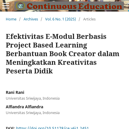
Home
/
Archives
/
Vol. 6 No. 1 (2025)
/
Articles
Efektivitas E-Modul Berbasis
Project Based Learning
Berbantuan Book Creator dalam
Meningkatkan Kreativitas
Peserta Didik
Rani Rani
Universitas Sriwijaya, Indonesia
Alfiandra Alfiandra
Universitas Sriwijaya, Indonesia
DOI:
https://doi.org/10.51178/ce.v6i1.2451