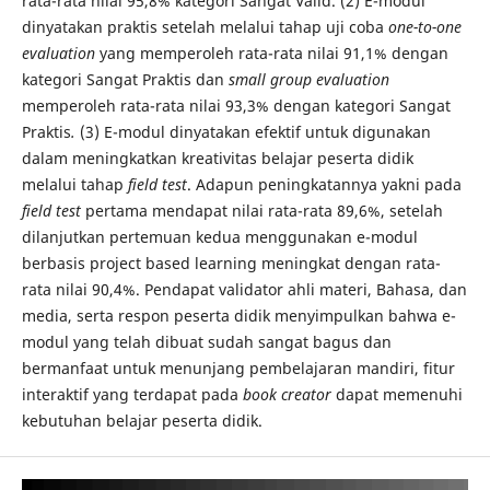
rata-rata nilai 95,8% kategori Sangat Valid. (2) E-modul
dinyatakan praktis setelah melalui tahap uji coba
one-to-one
evaluation
yang memperoleh rata-rata nilai 91,1% dengan
kategori Sangat Praktis dan
small group evaluation
memperoleh rata-rata nilai 93,3% dengan kategori Sangat
Praktis
.
(3) E-modul dinyatakan efektif untuk digunakan
dalam meningkatkan kreativitas belajar peserta didik
melalui tahap
field test
. Adapun peningkatannya yakni pada
field test
pertama mendapat nilai rata-rata 89,6%, setelah
dilanjutkan pertemuan kedua menggunakan e-modul
berbasis project based learning meningkat dengan rata-
rata nilai 90,4%. Pendapat validator ahli materi, Bahasa, dan
media, serta respon peserta didik menyimpulkan bahwa e-
modul yang telah dibuat sudah sangat bagus dan
bermanfaat untuk menunjang pembelajaran mandiri, fitur
interaktif yang terdapat pada
book creator
dapat memenuhi
kebutuhan belajar peserta didik.