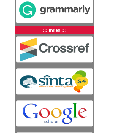
::: Index :::