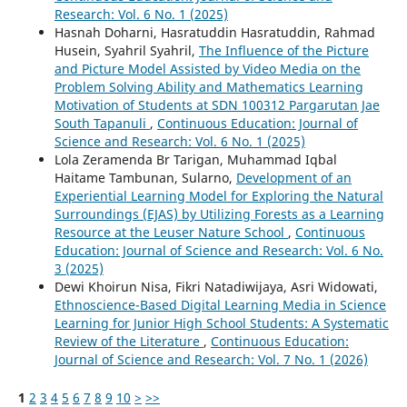
Research: Vol. 6 No. 1 (2025)
Hasnah Doharni, Hasratuddin Hasratuddin, Rahmad
Husein, Syahril Syahril,
The Influence of the Picture
and Picture Model Assisted by Video Media on the
Problem Solving Ability and Mathematics Learning
Motivation of Students at SDN 100312 Pargarutan Jae
South Tapanuli
,
Continuous Education: Journal of
Science and Research: Vol. 6 No. 1 (2025)
Lola Zeramenda Br Tarigan, Muhammad Iqbal
Haitame Tambunan, Sularno,
Development of an
Experiential Learning Model for Exploring the Natural
Surroundings (EJAS) by Utilizing Forests as a Learning
Resource at the Leuser Nature School
,
Continuous
Education: Journal of Science and Research: Vol. 6 No.
3 (2025)
Dewi Khoirun Nisa, Fikri Natadiwijaya, Asri Widowati,
Ethnoscience-Based Digital Learning Media in Science
Learning for Junior High School Students: A Systematic
Review of the Literature
,
Continuous Education:
Journal of Science and Research: Vol. 7 No. 1 (2026)
1
2
3
4
5
6
7
8
9
10
>
>>