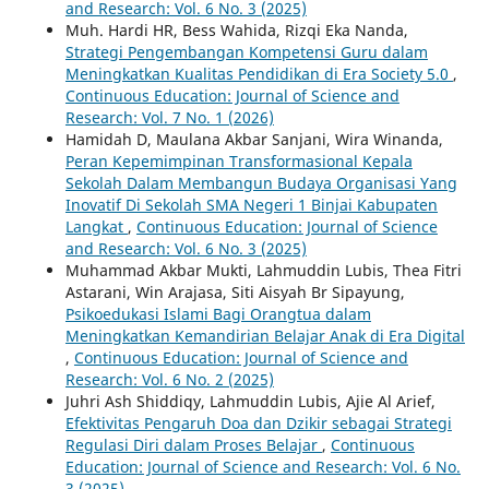
and Research: Vol. 6 No. 3 (2025)
Muh. Hardi HR, Bess Wahida, Rizqi Eka Nanda,
Strategi Pengembangan Kompetensi Guru dalam
Meningkatkan Kualitas Pendidikan di Era Society 5.0
,
Continuous Education: Journal of Science and
Research: Vol. 7 No. 1 (2026)
Hamidah D, Maulana Akbar Sanjani, Wira Winanda,
Peran Kepemimpinan Transformasional Kepala
Sekolah Dalam Membangun Budaya Organisasi Yang
Inovatif Di Sekolah SMA Negeri 1 Binjai Kabupaten
Langkat
,
Continuous Education: Journal of Science
and Research: Vol. 6 No. 3 (2025)
Muhammad Akbar Mukti, Lahmuddin Lubis, Thea Fitri
Astarani, Win Arajasa, Siti Aisyah Br Sipayung,
Psikoedukasi Islami Bagi Orangtua dalam
Meningkatkan Kemandirian Belajar Anak di Era Digital
,
Continuous Education: Journal of Science and
Research: Vol. 6 No. 2 (2025)
Juhri Ash Shiddiqy, Lahmuddin Lubis, Ajie Al Arief,
Efektivitas Pengaruh Doa dan Dzikir sebagai Strategi
Regulasi Diri dalam Proses Belajar
,
Continuous
Education: Journal of Science and Research: Vol. 6 No.
3 (2025)