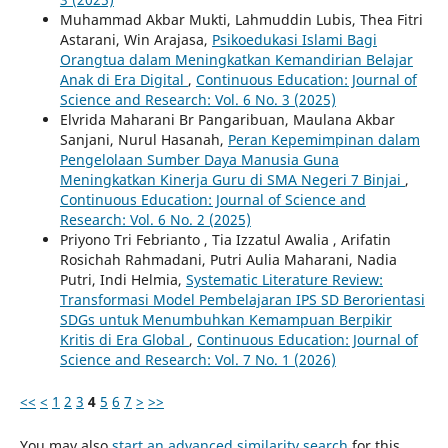
Muhammad Akbar Mukti, Lahmuddin Lubis, Thea Fitri
Astarani, Win Arajasa,
Psikoedukasi Islami Bagi
Orangtua dalam Meningkatkan Kemandirian Belajar
Anak di Era Digital
,
Continuous Education: Journal of
Science and Research: Vol. 6 No. 3 (2025)
Elvrida Maharani Br Pangaribuan, Maulana Akbar
Sanjani, Nurul Hasanah,
Peran Kepemimpinan dalam
Pengelolaan Sumber Daya Manusia Guna
Meningkatkan Kinerja Guru di SMA Negeri 7 Binjai
,
Continuous Education: Journal of Science and
Research: Vol. 6 No. 2 (2025)
Priyono Tri Febrianto , Tia Izzatul Awalia , Arifatin
Rosichah Rahmadani, Putri Aulia Maharani, Nadia
Putri, Indi Helmia,
Systematic Literature Review:
Transformasi Model Pembelajaran IPS SD Berorientasi
SDGs untuk Menumbuhkan Kemampuan Berpikir
Kritis di Era Global
,
Continuous Education: Journal of
Science and Research: Vol. 7 No. 1 (2026)
<<
<
1
2
3
4
5
6
7
>
>>
You may also
start an advanced similarity search
for this