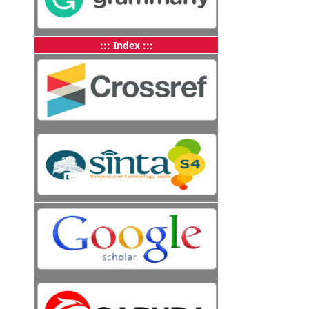
::: Index :::