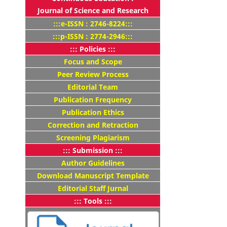
Journal of Science and Research
:::e-ISSN : 2746-8224:::
:::p-ISSN : 2774-2946:::
::: Policies :::
Focus and Scope
Peer Review Process
Editorial Team
Publication Frequency
Publication Ethics
Correction and Retraction
Screening Plagiarism
::: Submission :::
Author Guidelines
Download Manuscript Template
Editorial Staff Jurnal
::: Tools :::