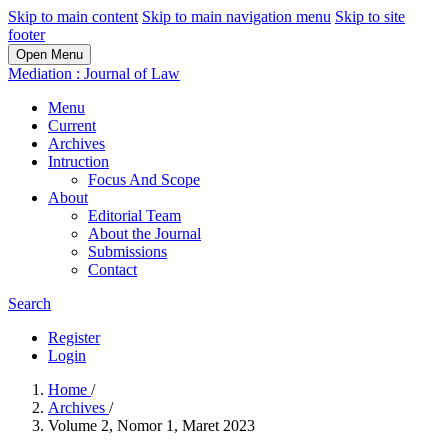
Skip to main content
Skip to main navigation menu
Skip to site
footer
Open Menu
Mediation : Journal of Law
Menu
Current
Archives
Intruction
Focus And Scope
About
Editorial Team
About the Journal
Submissions
Contact
Search
Register
Login
Home
/
Archives
/
Volume 2, Nomor 1, Maret 2023