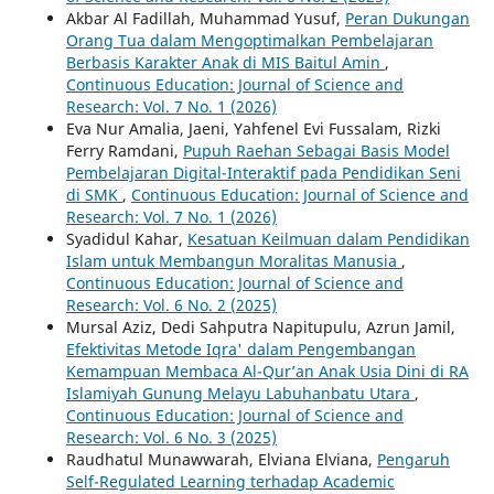
Akbar Al Fadillah, Muhammad Yusuf,
Peran Dukungan
Orang Tua dalam Mengoptimalkan Pembelajaran
Berbasis Karakter Anak di MIS Baitul Amin
,
Continuous Education: Journal of Science and
Research: Vol. 7 No. 1 (2026)
Eva Nur Amalia, Jaeni, Yahfenel Evi Fussalam, Rizki
Ferry Ramdani,
Pupuh Raehan Sebagai Basis Model
Pembelajaran Digital-Interaktif pada Pendidikan Seni
di SMK
,
Continuous Education: Journal of Science and
Research: Vol. 7 No. 1 (2026)
Syadidul Kahar,
Kesatuan Keilmuan dalam Pendidikan
Islam untuk Membangun Moralitas Manusia
,
Continuous Education: Journal of Science and
Research: Vol. 6 No. 2 (2025)
Mursal Aziz, Dedi Sahputra Napitupulu, Azrun Jamil,
Efektivitas Metode Iqra' dalam Pengembangan
Kemampuan Membaca Al-Qur’an Anak Usia Dini di RA
Islamiyah Gunung Melayu Labuhanbatu Utara
,
Continuous Education: Journal of Science and
Research: Vol. 6 No. 3 (2025)
Raudhatul Munawwarah, Elviana Elviana,
Pengaruh
Self-Regulated Learning terhadap Academic