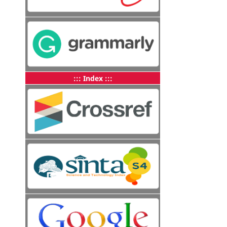
::: Index :::