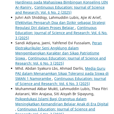
Hardiness pada Mahasiswa Bimbingan Konseling UIN
Ar-Raniry
,
Continuous Education: Journal of Science
and Research: Vol. 6 No. 2 (2025)
Juhri Ash Shiddiqy, Lahmuddin Lubis, Ajie Al Arief,
Efektivitas Pengaruh Doa dan Dzikir sebagai Strategi
Regulasi Diri dalam Proses Belajar
,
Continuous
Education: Journal of Science and Research: Vol. 6 No.
3 (2025)
Sandi Adiyana, Jaeni, Yahfenel Evi Fussalam,
Peran
Ekstrakurikuler Seni Angklung dalam
Mengembangkan Karakter dan Sikap Patriotisme
Siswa
,
Continuous Education: Journal of Science and
Research: Vol. 6 No. 3 (2025)
Mhd. Abdan Syakuro Lbs, Ahmad Darlis,
Media Guru
PAI dalam Menanamkan Sikap Toleransi pada Siswa di
SMAN 1 Namorambe
,
Continuous Education: Journal
of Science and Research: Vol. 6 No. 3 (2025)
Muhammad Akbar Mukti, Lahmuddin Lubis, Thea Fitri
Astarani, Win Arajasa, Siti Aisyah Br Sipayung,
Psikoedukasi Islami Bagi Orangtua dalam
Meningkatkan Kemandirian Belajar Anak di Era Digital
,
Continuous Education: Journal of Science and