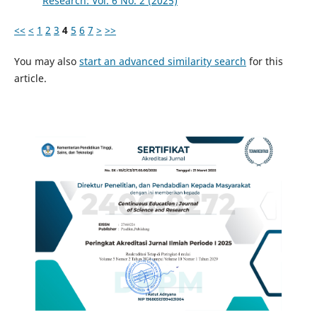
Research: Vol. 6 No. 2 (2025)
<<
<
1
2
3
4
5
6
7
>
>>
You may also
start an advanced similarity search
for this
article.