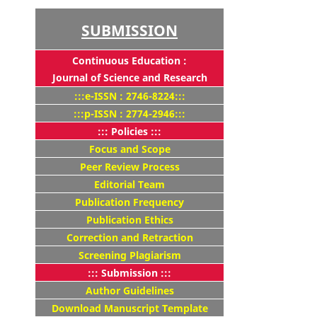
SUBMISSION
Continuous Education :
Journal of Science and Research
:::e-ISSN : 2746-8224:::
:::p-ISSN : 2774-2946:::
::: Policies :::
Focus and Scope
Peer Review Process
Editorial Team
Publication Frequency
Publication Ethics
Correction and Retraction
Screening Plagiarism
::: Submission :::
Author Guidelines
Download Manuscript Template