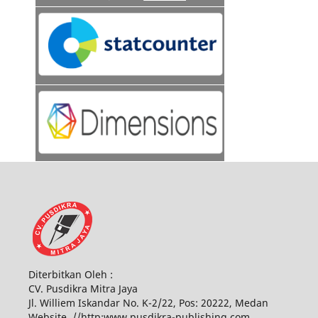
Diterbitkan Oleh :
CV. Pusdikra Mitra Jaya
Jl. Williem Iskandar No. K-2/22, Pos: 20222, Medan
Website. //http:www.pusdikra-publishing.com