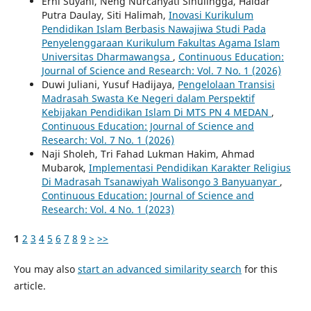
Erni Suyani, Neng Nurcahyati Sinulingga, Haidar
Putra Daulay, Siti Halimah,
Inovasi Kurikulum
Pendidikan Islam Berbasis Nawajiwa Studi Pada
Penyelenggaraan Kurikulum Fakultas Agama Islam
Universitas Dharmawangsa
,
Continuous Education:
Journal of Science and Research: Vol. 7 No. 1 (2026)
Duwi Juliani, Yusuf Hadijaya,
Pengelolaan Transisi
Madrasah Swasta Ke Negeri dalam Perspektif
Kebijakan Pendidikan Islam Di MTS PN 4 MEDAN
,
Continuous Education: Journal of Science and
Research: Vol. 7 No. 1 (2026)
Naji Sholeh, Tri Fahad Lukman Hakim, Ahmad
Mubarok,
Implementasi Pendidikan Karakter Religius
Di Madrasah Tsanawiyah Walisongo 3 Banyuanyar
,
Continuous Education: Journal of Science and
Research: Vol. 4 No. 1 (2023)
1
2
3
4
5
6
7
8
9
>
>>
You may also
start an advanced similarity search
for this
article.