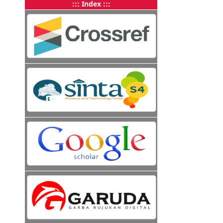
::: Index :::