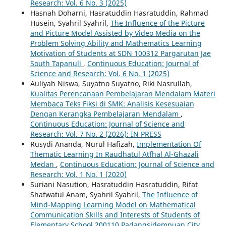
Research: Vol. 6 No. 3 (2025)
Hasnah Doharni, Hasratuddin Hasratuddin, Rahmad
Husein, Syahril Syahril,
The Influence of the Picture
and Picture Model Assisted by Video Media on the
Problem Solving Ability and Mathematics Learning
Motivation of Students at SDN 100312 Pargarutan Jae
South Tapanuli
,
Continuous Education: Journal of
Science and Research: Vol. 6 No. 1 (2025)
Auliyah Niswa, Suyatno Suyatno, Riki Nasrullah,
Kualitas Perencanaan Pembelajaran Mendalam Materi
Membaca Teks Fiksi di SMK: Analisis Kesesuaian
Dengan Kerangka Pembelajaran Mendalam
,
Continuous Education: Journal of Science and
Research: Vol. 7 No. 2 (2026): IN PRESS
Rusydi Ananda, Nurul Hafizah,
Implementation Of
Thematic Learning In Raudhatul Atfhal Al-Ghazali
Medan
,
Continuous Education: Journal of Science and
Research: Vol. 1 No. 1 (2020)
Suriani Nasution, Hasratuddin Hasratuddin, Rifat
Shafwatul Anam, Syahril Syahril,
The Influence of
Mind-Mapping Learning Model on Mathematical
Communication Skills and Interests of Students of
Elementary School 200110 Padangsidempuan City
,