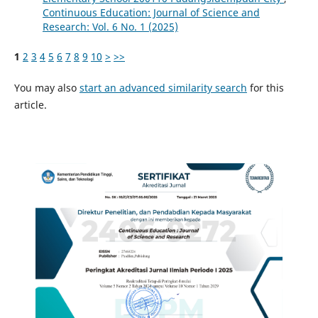
Continuous Education: Journal of Science and
Research: Vol. 6 No. 1 (2025)
1
2
3
4
5
6
7
8
9
10
>
>>
You may also
start an advanced similarity search
for this
article.