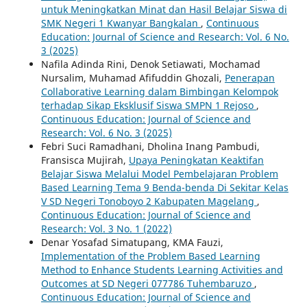
untuk Meningkatkan Minat dan Hasil Belajar Siswa di
SMK Negeri 1 Kwanyar Bangkalan
,
Continuous
Education: Journal of Science and Research: Vol. 6 No.
3 (2025)
Nafila Adinda Rini, Denok Setiawati, Mochamad
Nursalim, Muhamad Afifuddin Ghozali,
Penerapan
Collaborative Learning dalam Bimbingan Kelompok
terhadap Sikap Eksklusif Siswa SMPN 1 Rejoso
,
Continuous Education: Journal of Science and
Research: Vol. 6 No. 3 (2025)
Febri Suci Ramadhani, Dholina Inang Pambudi,
Fransisca Mujirah,
Upaya Peningkatan Keaktifan
Belajar Siswa Melalui Model Pembelajaran Problem
Based Learning Tema 9 Benda-benda Di Sekitar Kelas
V SD Negeri Tonoboyo 2 Kabupaten Magelang
,
Continuous Education: Journal of Science and
Research: Vol. 3 No. 1 (2022)
Denar Yosafad Simatupang, KMA Fauzi,
Implementation of the Problem Based Learning
Method to Enhance Students Learning Activities and
Outcomes at SD Negeri 077786 Tuhembaruzo
,
Continuous Education: Journal of Science and