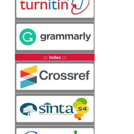
::: Index :::