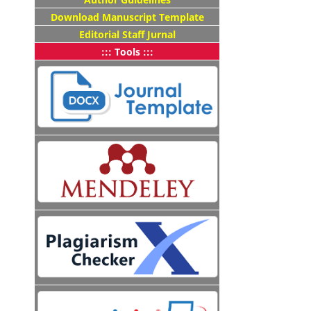
Download Manuscript Template
Editorial Staff Jurnal
::: Tools :::