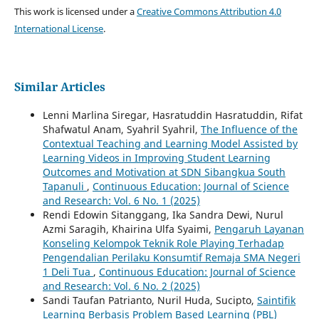
This work is licensed under a
Creative Commons Attribution 4.0
International License
.
Similar Articles
Lenni Marlina Siregar, Hasratuddin Hasratuddin, Rifat
Shafwatul Anam, Syahril Syahril,
The Influence of the
Contextual Teaching and Learning Model Assisted by
Learning Videos in Improving Student Learning
Outcomes and Motivation at SDN Sibangkua South
Tapanuli
,
Continuous Education: Journal of Science
and Research: Vol. 6 No. 1 (2025)
Rendi Edowin Sitanggang, Ika Sandra Dewi, Nurul
Azmi Saragih, Khairina Ulfa Syaimi,
Pengaruh Layanan
Konseling Kelompok Teknik Role Playing Terhadap
Pengendalian Perilaku Konsumtif Remaja SMA Negeri
1 Deli Tua
,
Continuous Education: Journal of Science
and Research: Vol. 6 No. 2 (2025)
Sandi Taufan Patrianto, Nuril Huda, Sucipto,
Saintifik
Learning Berbasis Problem Based Learning (PBL)