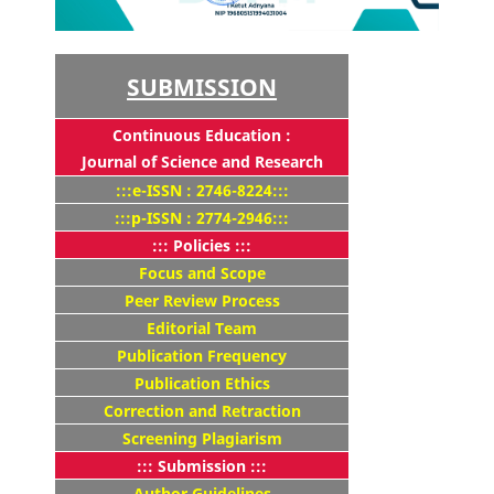
SUBMISSION
Continuous Education :
Journal of Science and Research
:::e-ISSN : 2746-8224:::
:::p-ISSN : 2774-2946:::
::: Policies :::
Focus and Scope
Peer Review Process
Editorial Team
Publication Frequency
Publication Ethics
Correction and Retraction
Screening Plagiarism
::: Submission :::
Author Guidelines