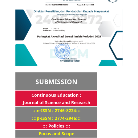
SUBMISSION
Continuous Education :
Journal of Science and Research
:::e-ISSN : 2746-8224:::
:::p-ISSN : 2774-2946:::
::: Policies :::
Focus and Scope