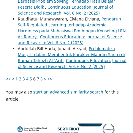
Berbasis Problem Solving Terhadap Hasil Belajar
Peserta Didik
,
Continuous Education: Journal of
Science and Research: Vol. 6 No. 2 (2025)
Raudhatul Munawwarah, Elviana Elviana,
Pengaruh
Self-Regulated Learning terhadap Academic
Hardiness pada Mahasiswa Bimbingan Konseling UIN
Ar-Raniry
,
Continuous Education: Journal of Science
and Research: Vol. 6 No. 2 (2025)
Abdullah Bill Huda, Junaidi Arsyad,
Problematika
Musyrif dalam Membentuk Karakter Mandiri Santri di
Rumah Tahfizh Al ‘Arif
,
Continuous Education: Journal
of Science and Research: Vol. 6 No. 2 (2025)
<<
<
1
2
3
4
5
6
7
8
>
>>
You may also
start an advanced similarity search
for this
article.