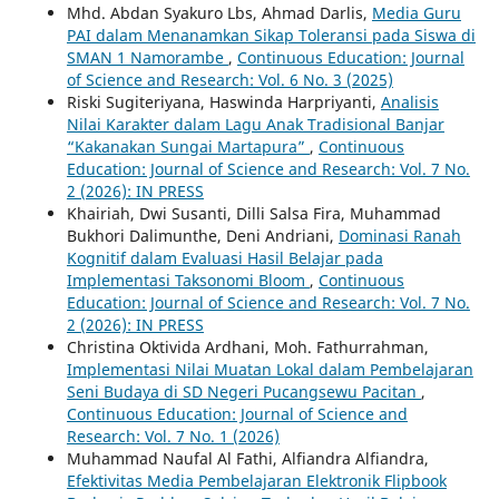
Mhd. Abdan Syakuro Lbs, Ahmad Darlis,
Media Guru
PAI dalam Menanamkan Sikap Toleransi pada Siswa di
SMAN 1 Namorambe
,
Continuous Education: Journal
of Science and Research: Vol. 6 No. 3 (2025)
Riski Sugiteriyana, Haswinda Harpriyanti,
Analisis
Nilai Karakter dalam Lagu Anak Tradisional Banjar
“Kakanakan Sungai Martapura”
,
Continuous
Education: Journal of Science and Research: Vol. 7 No.
2 (2026): IN PRESS
Khairiah, Dwi Susanti, Dilli Salsa Fira, Muhammad
Bukhori Dalimunthe, Deni Andriani,
Dominasi Ranah
Kognitif dalam Evaluasi Hasil Belajar pada
Implementasi Taksonomi Bloom
,
Continuous
Education: Journal of Science and Research: Vol. 7 No.
2 (2026): IN PRESS
Christina Oktivida Ardhani, Moh. Fathurrahman,
Implementasi Nilai Muatan Lokal dalam Pembelajaran
Seni Budaya di SD Negeri Pucangsewu Pacitan
,
Continuous Education: Journal of Science and
Research: Vol. 7 No. 1 (2026)
Muhammad Naufal Al Fathi, Alfiandra Alfiandra,
Efektivitas Media Pembelajaran Elektronik Flipbook