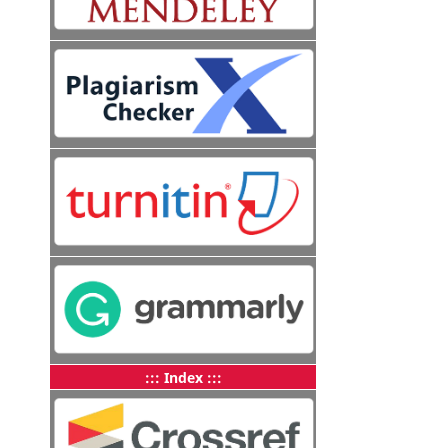
::: Index :::