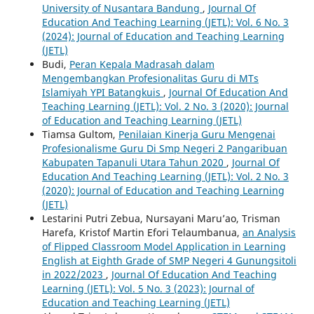
University of Nusantara Bandung
,
Journal Of
Education And Teaching Learning (JETL): Vol. 6 No. 3
(2024): Journal of Education and Teaching Learning
(JETL)
Budi,
Peran Kepala Madrasah dalam
Mengembangkan Profesionalitas Guru di MTs
Islamiyah YPI Batangkuis
,
Journal Of Education And
Teaching Learning (JETL): Vol. 2 No. 3 (2020): Journal
of Education and Teaching Learning (JETL)
Tiamsa Gultom,
Penilaian Kinerja Guru Mengenai
Profesionalisme Guru Di Smp Negeri 2 Pangaribuan
Kabupaten Tapanuli Utara Tahun 2020
,
Journal Of
Education And Teaching Learning (JETL): Vol. 2 No. 3
(2020): Journal of Education and Teaching Learning
(JETL)
Lestarini Putri Zebua, Nursayani Maru’ao, Trisman
Harefa, Kristof Martin Efori Telaumbanua,
an Analysis
of Flipped Classroom Model Application in Learning
English at Eighth Grade of SMP Negeri 4 Gunungsitoli
in 2022/2023
,
Journal Of Education And Teaching
Learning (JETL): Vol. 5 No. 3 (2023): Journal of
Education and Teaching Learning (JETL)