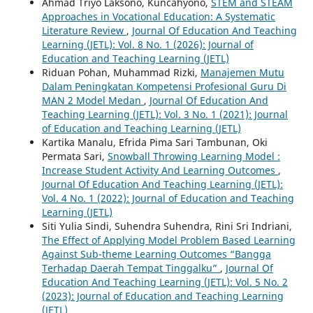
Ahmad Triyo Laksono, Kuncahyono,
STEM and STEAM
Approaches in Vocational Education: A Systematic
Literature Review
,
Journal Of Education And Teaching
Learning (JETL): Vol. 8 No. 1 (2026): Journal of
Education and Teaching Learning (JETL)
Riduan Pohan, Muhammad Rizki,
Manajemen Mutu
Dalam Peningkatan Kompetensi Profesional Guru Di
MAN 2 Model Medan
,
Journal Of Education And
Teaching Learning (JETL): Vol. 3 No. 1 (2021): Journal
of Education and Teaching Learning (JETL)
Kartika Manalu, Efrida Pima Sari Tambunan, Oki
Permata Sari,
Snowball Throwing Learning Model :
Increase Student Activity And Learning Outcomes
,
Journal Of Education And Teaching Learning (JETL):
Vol. 4 No. 1 (2022): Journal of Education and Teaching
Learning (JETL)
Siti Yulia Sindi, Suhendra Suhendra, Rini Sri Indriani,
The Effect of Applying Model Problem Based Learning
Against Sub-theme Learning Outcomes “Bangga
Terhadap Daerah Tempat Tinggalku”
,
Journal Of
Education And Teaching Learning (JETL): Vol. 5 No. 2
(2023): Journal of Education and Teaching Learning
(JETL)