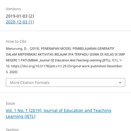
Versions
2019-01-03 (2)
2020-12-03 (1)
How to Cite
Manurung, D. . (2019). PENERAPAN MODEL PEMBELAJARAN GENERATIF
DALAM MEPERBAIKI AKTIVITAS BELAJAR IPA TERPADU SISWA DI KELAS IX SMP
NEGERI 1 PATUMBAK.
Journal Of Education And Teaching Learning (JETL)
,
1
(1), 1–
10. https://doi.org/10.51178/jetl.v1i1.29 (Original work published December
3, 2020)
More Citation Formats
Issue
Vol. 1 No. 1 (2019): Journal of Education and Teaching
Learning (JETL)
Section