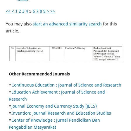
<<
<
1
2
3
4
5
6
7
8
9
>
>>
You may also
start an advanced similarity search
for this
article.
Other Recommended Journals
*
Continuous Education :
Journal of Science and Research
*
Education Achievement : Journal of Science and
Research
*
Journal Economy and Currency Study (JECS)
*
Invention: Journal Research and Education Studies
*
Center of Knowledge : Jurnal Pendidikan Dan
Pengabdian Masyarakat