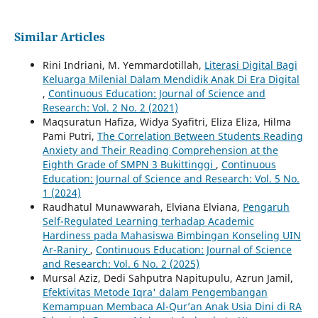
Similar Articles
Rini Indriani, M. Yemmardotillah,
Literasi Digital Bagi
Keluarga Milenial Dalam Mendidik Anak Di Era Digital
,
Continuous Education: Journal of Science and
Research: Vol. 2 No. 2 (2021)
Maqsuratun Hafiza, Widya Syafitri, Eliza Eliza, Hilma
Pami Putri,
The Correlation Between Students Reading
Anxiety and Their Reading Comprehension at the
Eighth Grade of SMPN 3 Bukittinggi
,
Continuous
Education: Journal of Science and Research: Vol. 5 No.
1 (2024)
Raudhatul Munawwarah, Elviana Elviana,
Pengaruh
Self-Regulated Learning terhadap Academic
Hardiness pada Mahasiswa Bimbingan Konseling UIN
Ar-Raniry
,
Continuous Education: Journal of Science
and Research: Vol. 6 No. 2 (2025)
Mursal Aziz, Dedi Sahputra Napitupulu, Azrun Jamil,
Efektivitas Metode Iqra' dalam Pengembangan
Kemampuan Membaca Al-Qur’an Anak Usia Dini di RA