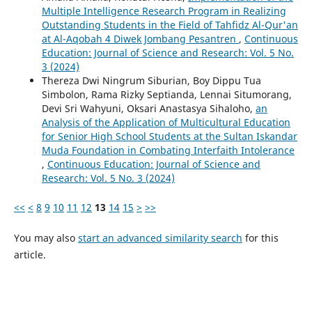
Multiple Intelligence Research Program in Realizing
Outstanding Students in the Field of Tahfidz Al-Qur'an
at Al-Aqobah 4 Diwek Jombang Pesantren
,
Continuous
Education: Journal of Science and Research: Vol. 5 No.
3 (2024)
Thereza Dwi Ningrum Siburian, Boy Dippu Tua
Simbolon, Rama Rizky Septianda, Lennai Situmorang,
Devi Sri Wahyuni, Oksari Anastasya Sihaloho,
an
Analysis of the Application of Multicultural Education
for Senior High School Students at the Sultan Iskandar
Muda Foundation in Combating Interfaith Intolerance
,
Continuous Education: Journal of Science and
Research: Vol. 5 No. 3 (2024)
<<
<
8
9
10
11
12
13
14
15
>
>>
You may also
start an advanced similarity search
for this
article.