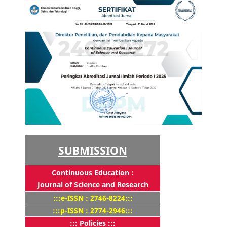
SUBMISSION
Continuous Education :
Journal of Science and Research
:::e-ISSN : 2746-8224:::
:::p-ISSN : 2774-2946:::
::: Policies :::