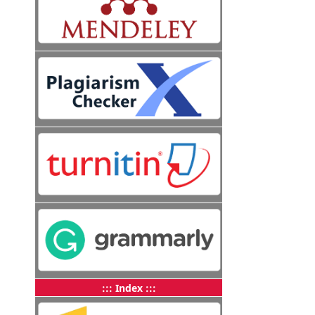
::: Index :::