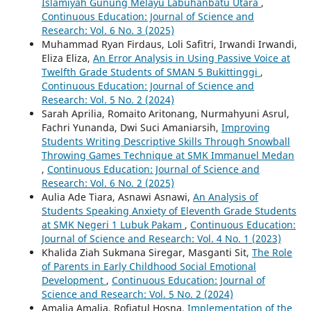
Islamiyah Gunung Melayu Labuhanbatu Utara
,
Continuous Education: Journal of Science and
Research: Vol. 6 No. 3 (2025)
Muhammad Ryan Firdaus, Loli Safitri, Irwandi Irwandi,
Eliza Eliza,
An Error Analysis in Using Passive Voice at
Twelfth Grade Students of SMAN 5 Bukittinggi
,
Continuous Education: Journal of Science and
Research: Vol. 5 No. 2 (2024)
Sarah Aprilia, Romaito Aritonang, Nurmahyuni Asrul,
Fachri Yunanda, Dwi Suci Amaniarsih,
Improving
Students Writing Descriptive Skills Through Snowball
Throwing Games Technique at SMK Immanuel Medan
,
Continuous Education: Journal of Science and
Research: Vol. 6 No. 2 (2025)
Aulia Ade Tiara, Asnawi Asnawi,
An Analysis of
Students Speaking Anxiety of Eleventh Grade Students
at SMK Negeri 1 Lubuk Pakam
,
Continuous Education:
Journal of Science and Research: Vol. 4 No. 1 (2023)
Khalida Ziah Sukmana Siregar, Masganti Sit,
The Role
of Parents in Early Childhood Social Emotional
Development
,
Continuous Education: Journal of
Science and Research: Vol. 5 No. 2 (2024)
Amalia Amalia, Rofiatul Hosna,
Implementation of the