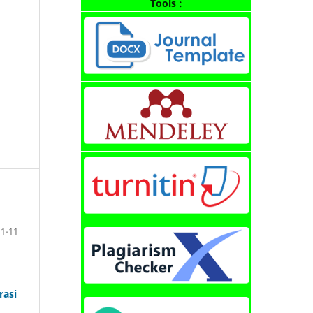
Tools :
1-11
rasi