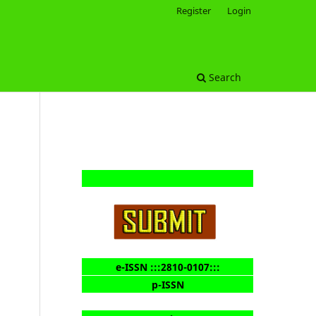
Register
Login
Search
e-ISSN :::2810-0107:::
p-ISSN