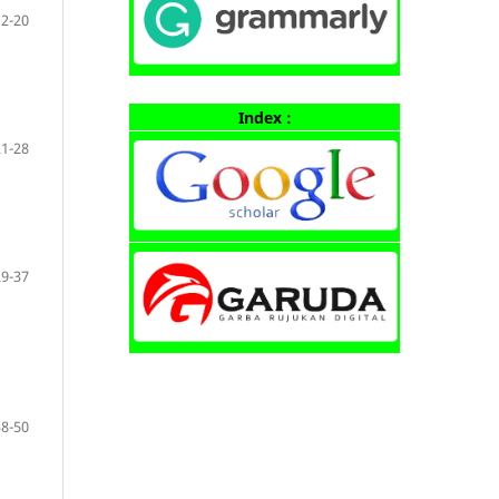
12-20
Index :
21-28
29-37
38-50