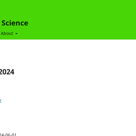
 Science
About
2024
r
24-06-01