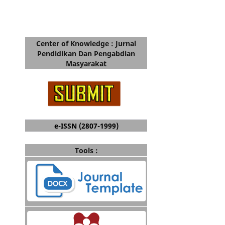
Center of Knowledge : Jurnal
Pendidikan Dan Pengabdian
Masyarakat
e-ISSN (2807-1999)
Tools :