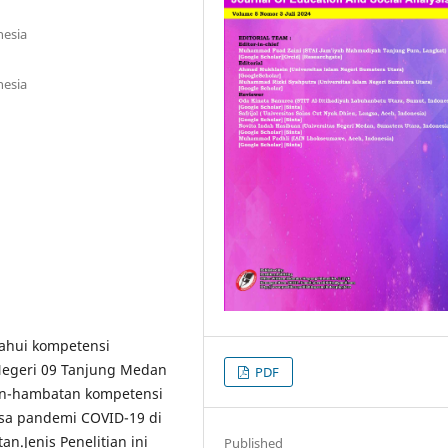
nesia
nesia
tahui kompetensi
 Negeri 09 Tanjung Medan
PDF
n-hambatan kompetensi
asa pandemi COVID-19 di
.Jenis Penelitian ini
Published