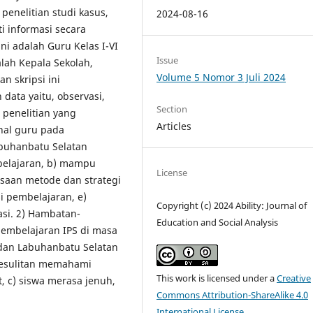
penelitian studi kasus,
2024-08-16
i informasi secara
ini adalah Guru Kelas I-VI
Issue
alah Kepala Sekolah,
Volume 5 Nomor 3 Juli 2024
n skripsi ini
ata yaitu, observasi,
Section
 penelitian yang
Articles
onal guru pada
buhanbatu Selatan
belajaran, b) mampu
License
aan metode dan strategi
 pembelajaran, e)
Copyright (c) 2024 Ability: Journal of
si. 2) Hambatan-
Education and Social Analysis
embelajaran IPS di masa
dan Labuhanbatu Selatan
kesulitan memahami
This work is licensed under a
Creative
t, c) siswa merasa jenuh,
Commons Attribution-ShareAlike 4.0
International License
.