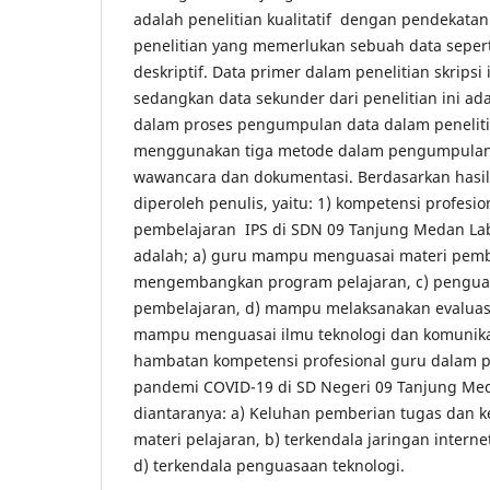
adalah penelitian kualitatif dengan pendekatan 
penelitian yang memerlukan sebuah data sepert
deskriptif. Data primer dalam penelitian skripsi 
sedangkan data sekunder dari penelitian ini ad
dalam proses pengumpulan data dalam penelitia
menggunakan tiga metode dalam pengumpulan d
wawancara dan dokumentasi. Berdasarkan hasil
diperoleh penulis, yaitu: 1) kompetensi profesi
pembelajaran IPS di SDN 09 Tanjung Medan La
adalah; a) guru mampu menguasai materi pem
mengembangkan program pelajaran, c) penguas
pembelajaran, d) mampu melaksanakan evaluasi
mampu menguasai ilmu teknologi dan komunika
hambatan kompetensi profesional guru dalam p
pandemi COVID-19 di SD Negeri 09 Tanjung Me
diantaranya: a) Keluhan pemberian tugas dan 
materi pelajaran, b) terkendala jaringan interne
d) terkendala penguasaan teknologi.