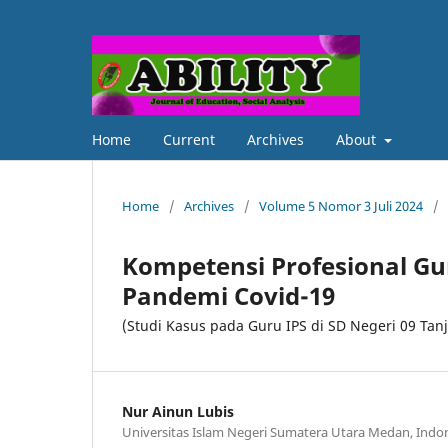
Home
Current
Archives
About
Home
/
Archives
/
Volume 5 Nomor 3 Juli 2024
/
Kompetensi Profesional Gu
Pandemi Covid-19
(Studi Kasus pada Guru IPS di SD Negeri 09 Ta
Nur Ainun Lubis
Universitas Islam Negeri Sumatera Utara Medan, Indo