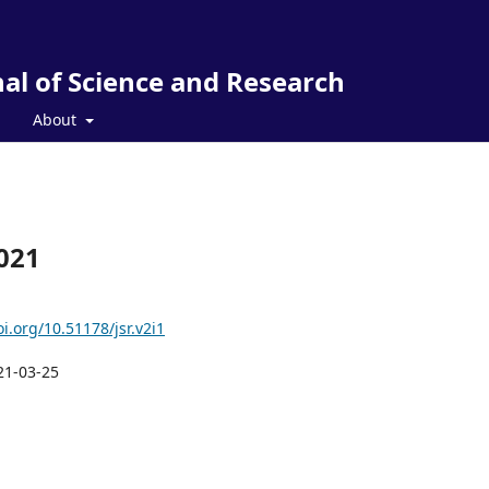
al of Science and Research
About
021
oi.org/10.51178/jsr.v2i1
21-03-25