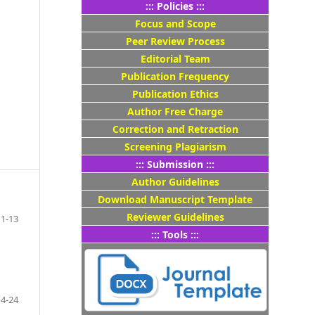
::: Policies :::
Focus and Scope
Peer Review Process
Editorial Team
Publication Frequency
Publication Ethics
Author Free Charge
Correction and Retraction
Screening Plagiarism
::: Submission :::
Author Guidelines
Download Manuscript Template
Reviewer Guidelines
1-13
::: Tools :::
14-24