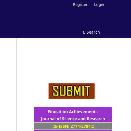
Register
Login
Search
Education Achievement :
Journal of Science and Research
:::E-ISSN: 2774-2784:::