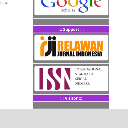
56-64
::: Support :::
::: Visitor :::