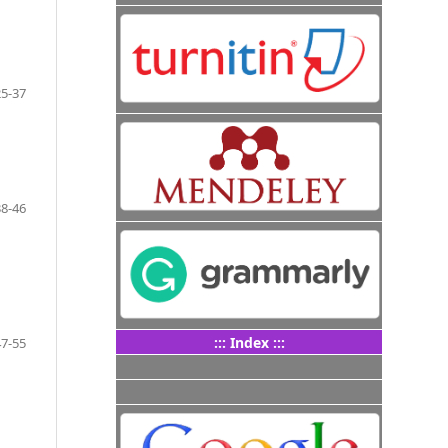
25-37
38-46
::: Index :::
47-55