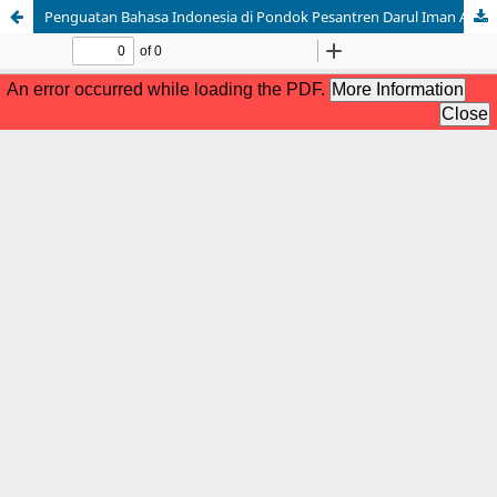
Penguatan Bahasa Indonesia di Pondok Pesantren Darul Iman Aceh Tenggara dalam Upaya Pembentukan Karakter Santri