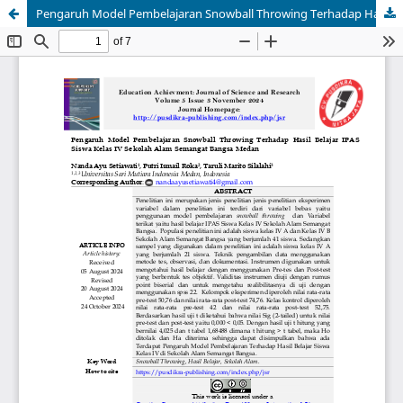
Pengaruh Model Pembelajaran Snowball Throwing Terhadap Hasil Belajar IPAS Siswa Kelas IV Sekolah Alam Semangat Bangsa Medan