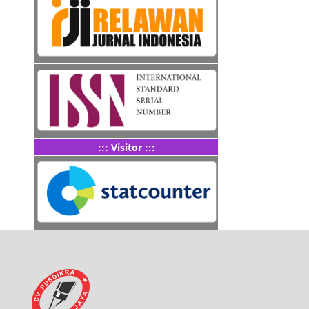
::: Visitor :::