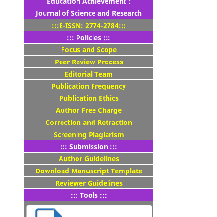
Education Achievement :
Journal of Science and Research
:::E-ISSN: 2774-2784:::
::: Policies :::
Focus and Scope
Peer Review Process
Editorial Team
Publication Frequency
Publication Ethics
Author Free Charge
Correction and Retraction
Screening Plagiarism
::: Submission :::
Author Guidelines
Download Manuscript Template
Reviewer Guidelines
::: Tools :::