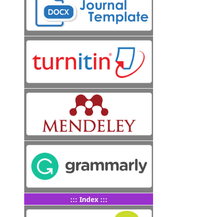
::: Index :::