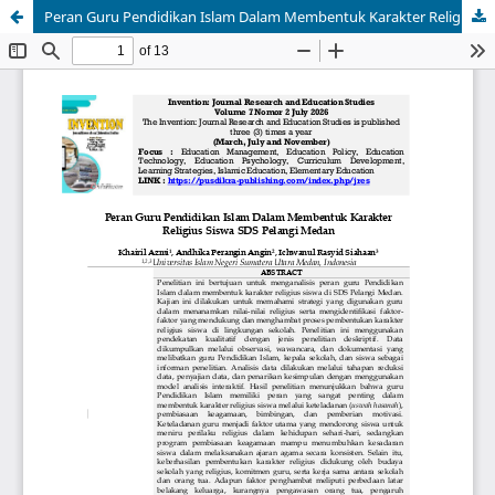
Peran Guru Pendidikan Islam Dalam Membentuk Karakter Religius Siswa SDS Pelangi Medan