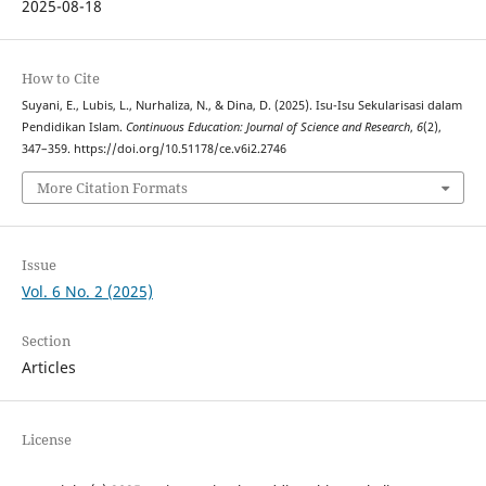
2025-08-18
How to Cite
Suyani, E., Lubis, L., Nurhaliza, N., & Dina, D. (2025). Isu-Isu Sekularisasi dalam
Pendidikan Islam.
Continuous Education: Journal of Science and Research
,
6
(2),
347–359. https://doi.org/10.51178/ce.v6i2.2746
More Citation Formats
Issue
Vol. 6 No. 2 (2025)
Section
Articles
License