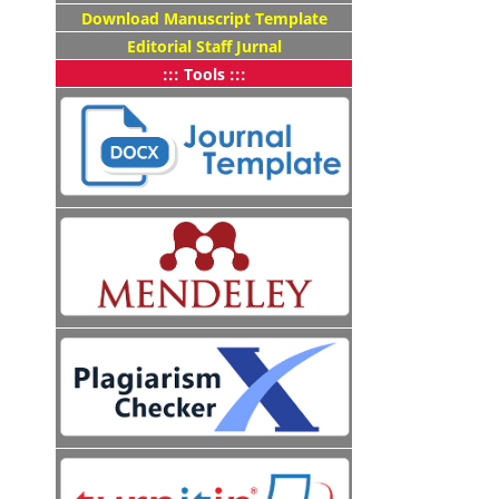
Download Manuscript Template
Editorial Staff Jurnal
::: Tools :::