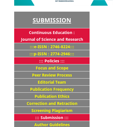
SUBMISSION
Continuous Education :
Journal of Science and Research
:::e-ISSN : 2746-8224:::
:::p-ISSN : 2774-2946:::
::: Policies :::
Focus and Scope
Peer Review Process
Editorial Team
Publication Frequency
Publication Ethics
Correction and Retraction
Screening Plagiarism
::: Submission :::
Author Guidelines