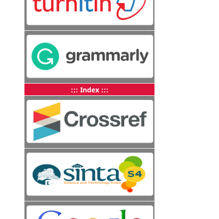
::: Index :::