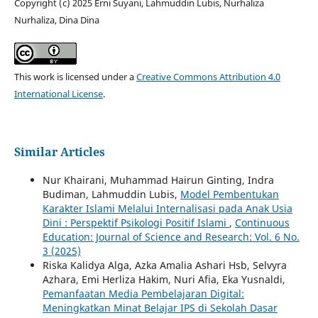
Copyright (c) 2025 Erni Suyani, Lahmuddin Lubis, Nurhaliza
Nurhaliza, Dina Dina
This work is licensed under a
Creative Commons Attribution 4.0
International License
.
Similar Articles
Nur Khairani, Muhammad Hairun Ginting, Indra
Budiman, Lahmuddin Lubis,
Model Pembentukan
Karakter Islami Melalui Internalisasi pada Anak Usia
Dini : Perspektif Psikologi Positif Islami
,
Continuous
Education: Journal of Science and Research: Vol. 6 No.
3 (2025)
Riska Kalidya Alga, Azka Amalia Ashari Hsb, Selvyra
Azhara, Emi Herliza Hakim, Nuri Afia, Eka Yusnaldi,
Pemanfaatan Media Pembelajaran Digital:
Meningkatkan Minat Belajar IPS di Sekolah Dasar