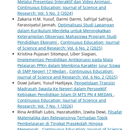
Melalui Presentasi Interaktif dan Video Animasi
,
Continuous Education: Journal of Science and
Research: Vol. 5 No. 3 (2024)
Zakaria H.M. Yusuf, Darmi Darmi, Safrijal Safrijal,
Farassiyatul Jannah,
Optimalisasi Studi Lapangan
dalam Kurikulum Merdeka untuk Meningkatkan
Keterampilan Observasi Mahasiswa Program Studi
Pendidikan Ekonomi
,
Continuous Education: Journal
of Science and Research: Vol. 6 No. 2 (2025)
Kristina Pujasari Sitompul, Liber Siagian,
Implementasi Pendidikan Antikorupsi pada Mata
Pelajaran PPKn dalam Membina Karakter Jujur Siswa
di SMP Negeri 17 Medan
,
Continuous Education:
Journal of Science and Research: Vol. 6 No. 2 (2025)
Duwi Juliani, Yusuf Hadijaya,
Pengelolaan Transisi
Madrasah Swasta Ke Negeri dalam Perspektif
Kebijakan Pendidikan Islam Di MTS PN 4 MEDAN
,
Continuous Education: Journal of Science and
Research: Vol. 7 No. 1 (2026)
Rina Ardillah Lubis, Hasratuddin, Izwita Dewi,
Filsafat
Matematika dan Relevansinya Terhadap Topik
Pembelajaran di Tingkat Prasekolah Hingga
Menengah
,
Continuous Education: Journal of Science