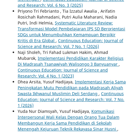
and Research: Vol. 6 No. 3 (2025)
Priyono Tri Febrianto , Tia Izzatul Awalia , Arifatin
Rosichah Rahmadani, Putri Aulia Maharani, Nadia
Putri, Indi Helmia,
Systematic Literature Review:
Transformasi Model Pembelajaran IPS SD Berorientasi
SDGs untuk Menumbuhkan Kemampuan Berpikir
Kritis di Era Global
,
Continuous Education: Journal of
Science and Research: Vol. 7 No. 1 (2026)
Naji Sholeh, Tri Fahad Lukman Hakim, Ahmad
Mubarok,
Implementasi Pendidikan Karakter Religius
Di Madrasah Tsanawiyah Walisongo 3 Banyuanyar
,
Continuous Education: Journal of Science and
Research: Vol. 4 No. 1 (2023)
Dhea Arsita, Yusuf Hadijaya,
Implementasi Kerja Sama
Peningkatan Mutu Pendidikan pada Madrasah Aliyah
Swasta Ikhwanul Muslimin Deli Serdang
,
Continuous
Education: Journal of Science and Research: Vol. 7 No.
1 (2026)
Yuda Nur Diamsyah, Yusuf Hadijaya,
Komunikasi
Interpersonal Wali Kelas Dengan Orang Tua Dalam
Membangun Kerja Sama Pendidikan di Sekolah
Menengah Kejuruan Teknik Rekayasa Sinar Husni
,