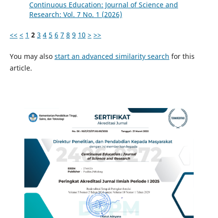
Continuous Education: Journal of Science and
Research: Vol. 7 No. 1 (2026)
<<
<
1
2
3
4
5
6
7
8
9
10
>
>>
You may also
start an advanced similarity search
for this
article.