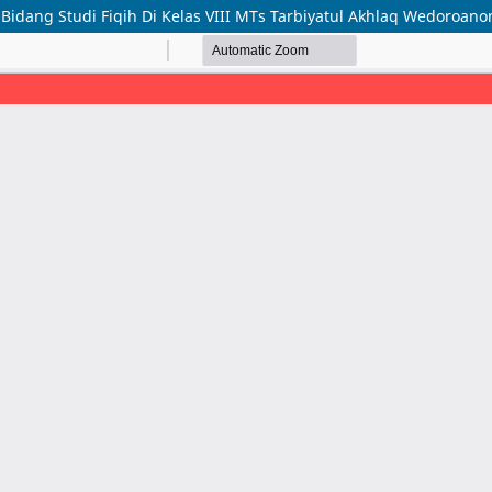
idang Studi Fiqih Di Kelas VIII MTs Tarbiyatul Akhlaq Wedoroanom