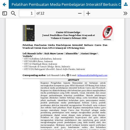
Pelatihan Pembuatan Media Pembelajaran Interaktif Berbasis Canva Dan Wordwall Untuk Guru MTsS Islamiyah YPI Batang Kuis