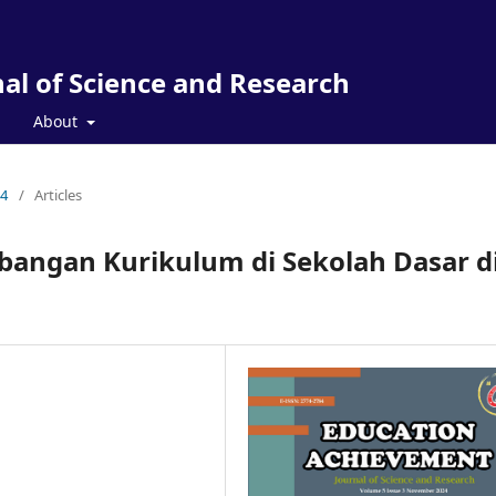
al of Science and Research
About
24
/
Articles
angan Kurikulum di Sekolah Dasar d