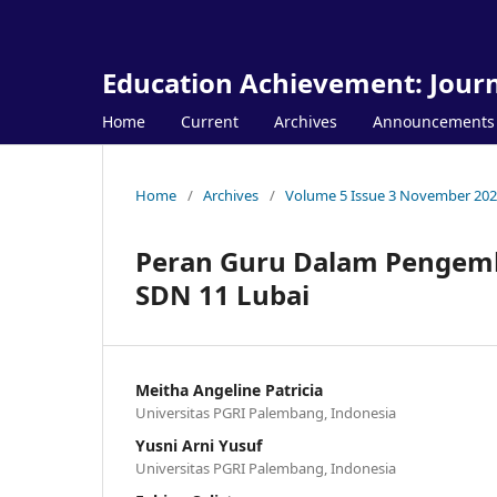
Education Achievement: Journ
Home
Current
Archives
Announcements
Home
/
Archives
/
Volume 5 Issue 3 November 20
Peran Guru Dalam Pengemb
SDN 11 Lubai
Meitha Angeline Patricia
Universitas PGRI Palembang, Indonesia
Yusni Arni Yusuf
Universitas PGRI Palembang, Indonesia