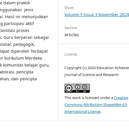
e dalam praktik
Issue
menggunakan jenis
Volume 5 Issue 3 November 202
bai. Hasil ini menunjukkan
partisipasi aktif
Section
silitasi proses
Articles
k. Guru berperan sebagai
sional, pedagogik,
dapat diperoleh Terdapat
License
an kurikulum Merdeka
k komunitas belajar guru,
Copyright (c) 2024 Education Achieve
laborasi, pencipta
Journal of Science and Research
ahan, dan pencipta
This work is licensed under a
Creative
Commons Attribution-ShareAlike 4.0
International License
.