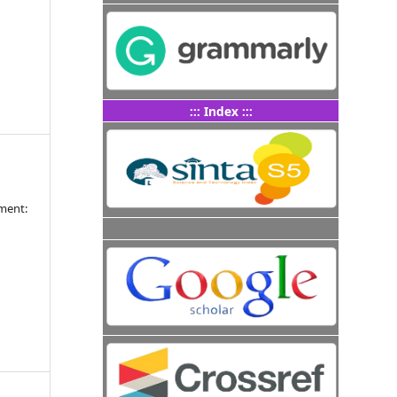
4
::: Index :::
ment: