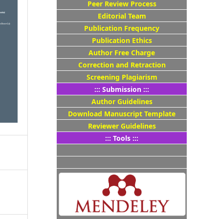
Peer Review Process
Editorial Team
Publication Frequency
Publication Ethics
Author Free Charge
Correction and Retraction
Screening Plagiarism
::: Submission :::
Author Guidelines
Download Manuscript Template
Reviewer Guidelines
::: Tools :::