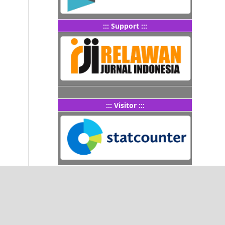
::: Support :::
::: Visitor :::