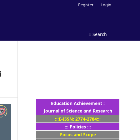
Register
Login
Search
i
Education Achievement :
Journal of Science and Research
:::E-ISSN: 2774-2784:::
::: Policies :::
Focus and Scope