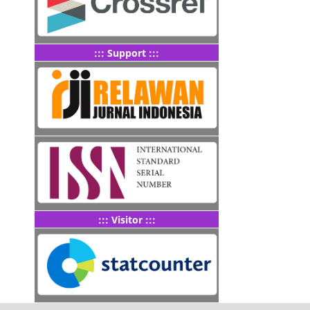
::: Support :::
::: Visitor :::