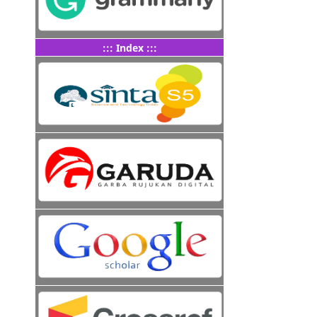
::: Index :::