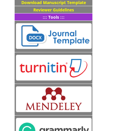
Download Manuscript Template
Reviewer Guidelines
::: Tools :::