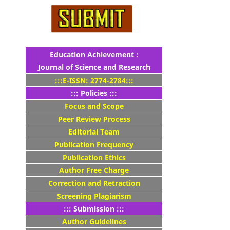
Education Achievement :
Journal of Science and Research
:::E-ISSN: 2774-2784:::
::: Policies :::
Focus and Scope
Peer Review Process
Editorial Team
Publication Frequency
Publication Ethics
Author Free Charge
Correction and Retraction
Screening Plagiarism
::: Submission :::
Author Guidelines