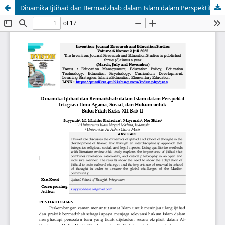
Dinamika Ijtihad dan Bermadzhab dalam Islam dalam Perspektif Integrasi Ilmu Agama, Sosial, dan Hukum untuk Buku Fikih Kelas XII Bab II