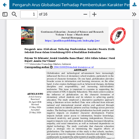
Pengaruh Arus Globalisasi Terhadap Pembentukan Karakter Peserta Didik Sekolah Dasar dalam Mendukung SDG 4 Pendidikan Berkualitas