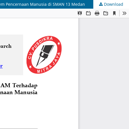
istem Pencernaan Manusia di SMAN 13 Medan
Download