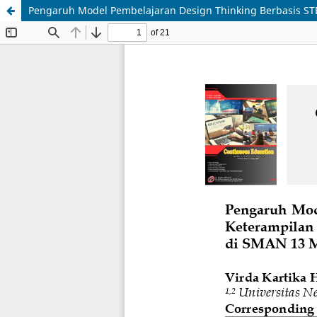
Pengaruh Model Pembelajaran Design Thinking Berbasis ST