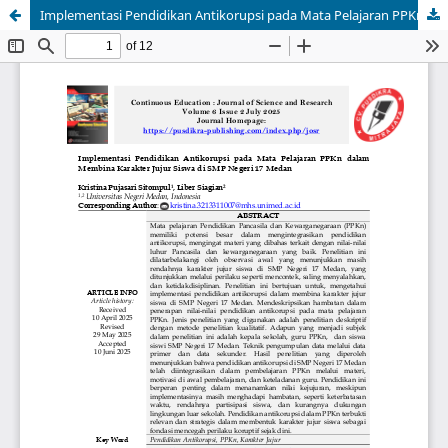
Implementasi Pendidikan Antikorupsi pada Mata Pelajaran PPKn dalam Membina Karakter Jujur Siswa di SMP Negeri 17 Medan