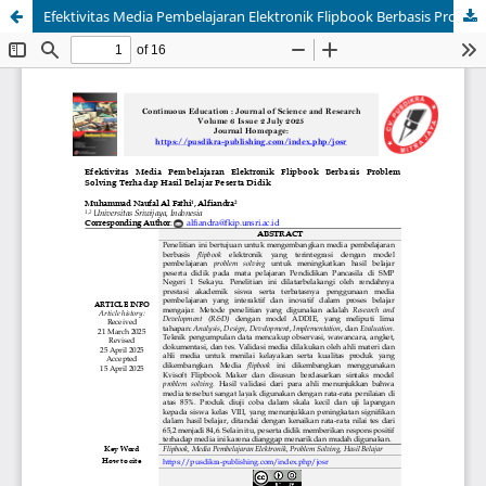
Efektivitas Media Pembelajaran Elektronik Flipbook Berbasis Problem Solving Terhadap Hasil Belajar Peserta Didik