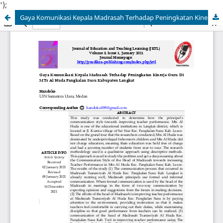
');
Gaya Komunikasi Kepala Madrasah Terhadap Peningkatan Kinerja Guru Di MTs Al Huda Pangkalan Susu Kabupaten Langkat