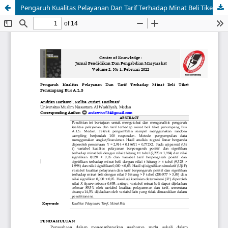
Pengaruh Kualitas Pelayanan Dan Tarif Terhadap Minat Beli Tiket Penumpang Bus A.L.S