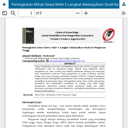
Peningkatan Minat Siswa MAN 3 Langkat Melanjutkan Studi Ke Perguruan Tinggi