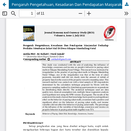
Pengaruh Pengetahuan, Kesadaran Dan Pendapatan Masyarakat Terhadap Perilaku Membayar Zakat Mal Di Desa Sikapas Mandailing Natal