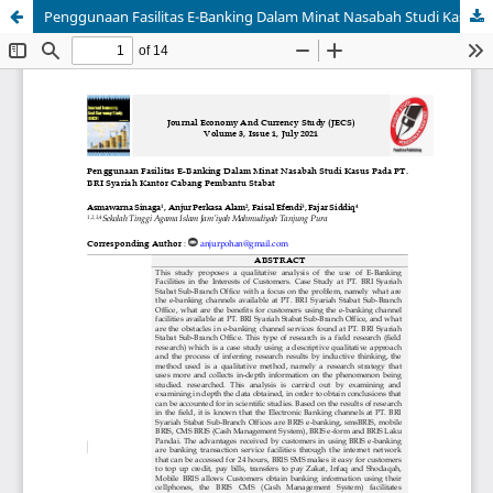
Penggunaan Fasilitas E-Banking Dalam Minat Nasabah Studi Kasus Pada PT. BRI Syariah Kantor Cabang Pembantu Stabat